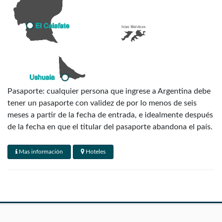
Pasaporte: cualquier persona que ingrese a Argentina debe
tener un pasaporte con validez de por lo menos de seis
meses a partir de la fecha de entrada, e idealmente después
de la fecha en que el titular del pasaporte abandona el país.
** MUY IMPORTANTE: TODOS LOS PASAJEROS DEBEN
Mas información
Hoteles
VIAJAR CON EL PASAPORTE INFORMADO AL
MOMENTO DE LA RESERVA **
Visados: Canadá, Australia, Nueva Zelanda y la mayoría de
los países de Europa occidental no necesitan visa para
visitar Argentina: al momento del arribo la mayoría de los