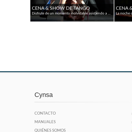
CENA & SHOW DE TANGO
CENA 
Disfrute de un momento inolvidable asistiendo a uno de los show de Tango que Buenos Aires ofrece todas las noches. Allí encontrará las clásicas orquestas que recrean los estilos originales con ritmos melancólicos que recuerdan a las de los años cuarenta. Este show puede completarse con una típica comida, servida con los mejores vinos y excelente servicio y atmósfera. Las impresionantes letras, que ostentan la más auténtica poesía de la ciudad, son interpretadas por destacados cantantes. El show cuenta así con muchos artistas profesionales: músicos, bailarines y cantantes de primer nivel se funden para ofrecer un show inolvidable. Horarios: 8 pm (Cena-Show) y 9 pm (sólo Show)
Cynsa
CONTACTO
MANUALES
QUIÉNES SOMOS