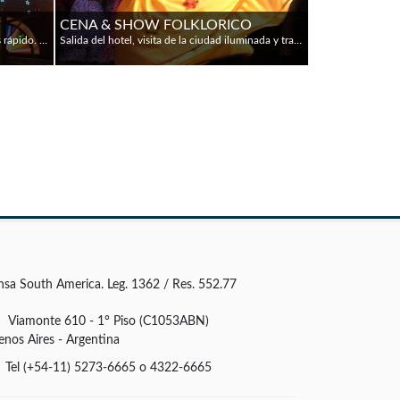
CENA & SHOW FOLKLORICO
La noche de Río hace tu corazón latir más rápido. Música y diversión son el ingrediente clave de la emocionante vida nocturna de Río. Esta atmósfera es traída a la vida en el Show de Carnaval de Plataforma, diviértase con nuestra música en vivo, trajes brillantes, rítmica de tambores y danzas increíbles. Sienta la energía que se muestra en el carnaval. Cena (Opcional): barbacoa brasilera, variedad de ensaladas, variedad de carnes servidas con acompañamientos y postre. (No incluye bebidas)
Salida del hotel, visita de la ciudad iluminada y traslado a un restaurante para disfrutar de una exquisita cena con comidas de la gastronomía local, acompañada de show típico a ritmo de arpas y guitarras posteriormente traslado con admisión al casino. Las bebidas no estan incluidas.
nsa South America. Leg. 1362 / Res. 552.77
Viamonte 610 - 1° Piso (C1053ABN)
enos Aires - Argentina
Tel (+54-11) 5273-6665 o 4322-6665