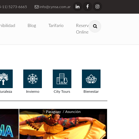
4-11) 5273-6665
info@cynsa.com.ar
nibilidad
Blog
Tarifario
Reservas
Online
turaleza
Invierno
City Tours
Bienestar
Paraguay / Asunción