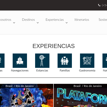
(+5
osotros
Destinos
Experiencias
Itinerarios
Soste
EXPERIENCIAS
as
Navegaciones
Estancias
Familias
Gastronomía
Na
Brasil / Río de Janeiro
Brasil / Río de Janeiro