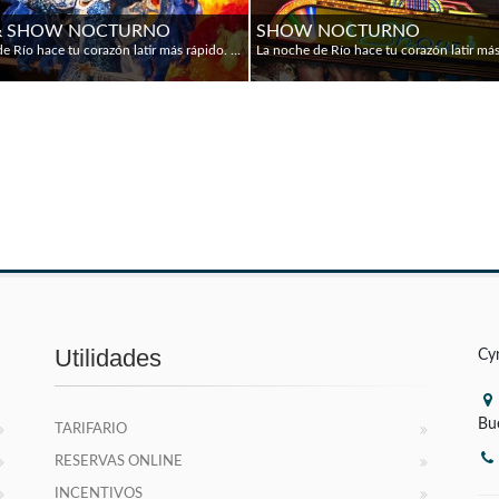
& SHOW NOCTURNO
SHOW NOCTURNO
La noche de Río hace tu corazón latir más rápido. Música y diversión son el ingrediente clave de la emocionante vida nocturna de Río. Esta atmósfera es traída a la vida en el Show de Carnaval de Plataforma, diviértase con nuestra música en vivo, trajes brillantes, rítmica de tambores y danzas increíbles. Sienta la energía que se muestra en el carnaval. Cena: barbacoa brasilera, variedad de ensaladas, variedad de carnes servidas con acompañamientos y postre. (No incluye bebidas)
Utilidades
Cy
Bu
TARIFARIO
RESERVAS ONLINE
INCENTIVOS