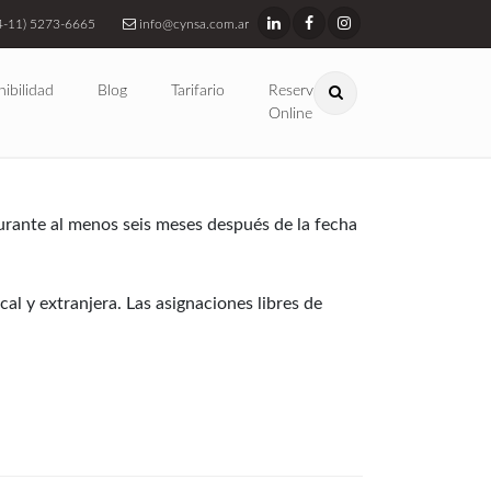
4-11) 5273-6665
info@cynsa.com.ar
nibilidad
Blog
Tarifario
Reservas
Online
urante al menos seis meses después de la fecha
l y extranjera. Las asignaciones libres de
I y XII libres de impuestos están sujetos a
nueces, carne y productos orgánicos. Las
, como Los Libertadores (el cruce desde
australianos deben pagar una "tarifa de