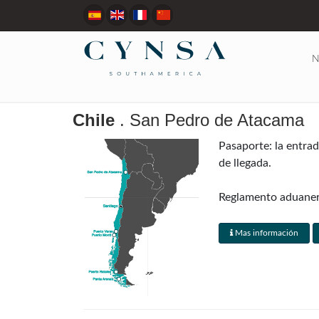
N
Chile
. San Pedro de Atacama
Pasaporte: la entra
de llegada.
Reglamento aduanero:
impuestos incluyen c
inspecciones aduaner
Mas información
máquinas de rayos X 
Mendoza, Argentina) 
Visas: generalmente 
reciprocidad" al lleg