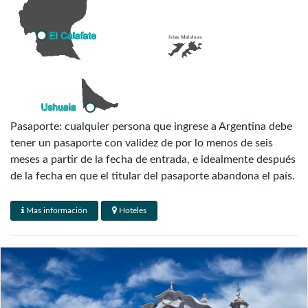
Pasaporte: cualquier persona que ingrese a Argentina debe
tener un pasaporte con validez de por lo menos de seis
meses a partir de la fecha de entrada, e idealmente después
de la fecha en que el titular del pasaporte abandona el país.
** MUY IMPORTANTE: TODOS LOS PASAJEROS DEBEN
Mas información
Hoteles
VIAJAR CON EL PASAPORTE INFORMADO AL
MOMENTO DE LA RESERVA **
Visados: Canadá, Australia, Nueva Zelanda y la mayoría de
los países de Europa occidental no necesitan visa para
visitar Argentina: al momento del arribo la mayoría de los