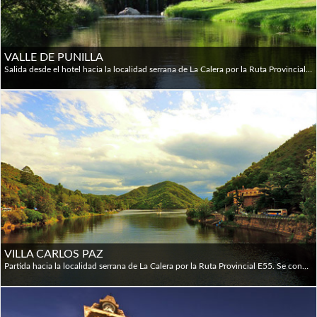
disponibles y se aceptan tarjetas de crédito en la mayoría
de los hoteles y restaurantes. Los cajeros automáticos
también se pueden usar para adelantos en efectivo en las
VALLE DE PUNILLA
principales tarjetas de crédito (no todas las tarjetas
Salida desde el hotel hacia la localidad serrana de La Calera por la Ruta Provincial E55. Se continúa esta ruta bordeando las márgenes del río Suquía hasta llegar al paredón del Dique San Roque. Breve parada para conocer esta importante obra, su vertedero y la impresionante vista del Lago. Luego se visita Bialet Massé, Cosquín - sede del Festival Nacional del Folklore -, Valle Hermoso. Llegada a La Falda, donde se toma el almuerzo (opcional). Posteriormente se realiza un breve city tour en esta ciudad para continuar con el circuito serrano. Visita a las localidades de Huerta Grande, y Villa Giardino, Cruz Chica, Cruz Grande y La Cumbre, para luego arribar a Los Cocos donde se visita la aerosilla, el laberinto y el museo (acceso opcional). El itinerario prosigue hasta Capilla del Monte. Visita de la localidad y sus alrededores, para admirar el cerro Uritorco, la Calle Techada y El Zapato, característica formación pétrea. Regreso por la ruta recorrida hasta llegar a Parque Siquiman bordeando la costa occidental del Lago San Roque hasta arribar a Villa Carlos Paz. Paseo por la Villa y regreso a Córdoba por la autopista Ing. Justiniano Allende Posse hasta los lugares de alojamiento.
extranjeras funcionan en cajeros automáticos). Son la mejor
manera de obtener dinero y casi todos tienen instrucciones
en inglés. Los límites de retiro pueden ser muy bajos,
aunque la tarifa de retiro puede ser relativamente alta. Los
cajeros automáticos de Banelco tienden a permitir grandes
retiros; pero en algunos lugares de la Patagonia (El Calafate
y El Chaltén, por ejemplo) y en los principales centros
turísticos se quedan rápidamente sin efectivo en
temporada alta.
Efectivo: la unidad monetaria de la Argentina es el peso
VILLA CARLOS PAZ
(AR$). Los billetes vienen en denominaciones de 500, 1.000,
Partida hacia la localidad serrana de La Calera por la Ruta Provincial E55. Se continúa esta ruta bordeando las márgenes del río Suquía por el denominado "Camino de las Cien Curvas" hasta llegar al paredón del Dique San Roque. Breve parada para conocer esta importante obra, su vertedero y la impresionante vista del Lago. Se continúa el ascenso hasta Villa Carlos Paz. City Tour y tiempo libre para conocer los lugares de mayor interés personal. Regreso a Córdoba por Autopista Ing. Justiniano Allende Posse.
2.000, 10.000 y 20.000 pesos. Actualmente, los dólares
estadounidenses son aceptados por muchas empresas
dedicadas al turismo, pero siempre se recomienda llevar