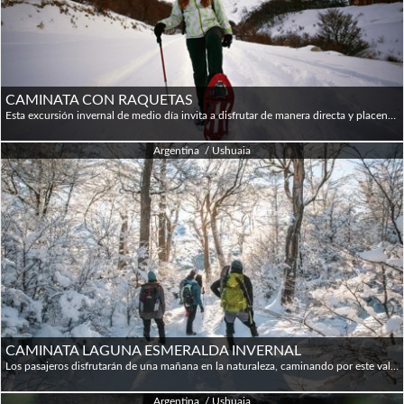
CAMINATA CON RAQUETAS
Esta excursión invernal de medio día invita a disfrutar de manera directa y placentera del Invierno tal como se manifiesta en los valles glaciarios, los bosques y las montañas nevadas de Tierra del Fuego. Diseñada para visitantes no acostumbrados a las actividades en lugares de baja temperatura, la propuesta es descubrir y contemplar la belleza de un lugar panorámico y pacífico, muy cerca de Ushuaia y muy lejos del ruido. Esta aventura activa comienza desde el hotel con un traslado corto de 20 km, hasta la reserva natural del valle Tierra Mayor, enmarcada por la sierra Alvear, donde la nieve del Invierno crea vistas de ensueño. Esta caminata de pocas horas de duración y dificultad baja permite, en poco tiempo, adentrarse en un paisaje de grandiosa belleza natural, sin mayor esfuerzo, para disfrutar de sus vistas y su silencio. El itinerario se adapta a las condiciones del tiempo de cada día y a las características físicas de los participantes: bastará con que los pasajeros vistan de manera adecuada y que no tengan problemas de movilidad. 09:00 / 9:20 Pick up por el hotel 09:50 Comienzo del sendero 10:00 Refugio. Equipamiento. 10:15 Comienzo caminata 11:30 Mirador del valle 12:15 Refugio. Snack c/bebidas calientes 13:15 Regreso al vehiculo 14:00 Arribo a Ushuaia **Todos los descriptivos e itinerarios son ilustrativos: los tiempos de las actividades, el orden de las mismas y los atractivos visitados pueden variar, de acuerdo a la evaluación del guía y las características del grupo.
Argentina / Ushuaia
CAMINATA LAGUNA ESMERALDA INVERNAL
Los pasajeros disfrutarán de una mañana en la naturaleza, caminando por este valle de montaña que con sus particulares formaciones ofrece un panorama impactante. Salimos de la ciudad por la Ruta Nacional N° 3 hasta llegar al punto de partida donde nos preparamos para continuar a pie. La duración aproximada desde el inicio de la caminata, hasta alcanzar la laguna es de 2 horas, en las que atravesaremos el bosque subantártico, los valles de turba cubierta de nieve y ríos congelados con diques de castores. Una vez que alcanzamos la laguna, cubierta de nieve, descubriremos que su entorno hace que este lugar tenga un encanto particular. Allí nos detendremos para reponer energías con un lunch box y una bebida caliente, antes de emprender el regreso por el sendero que nos llevó hasta allí. TIMING: 09.00: Salida de la ciudad de Ushuaia 09.30: Comienzo de caminata 12.00: Llegada a la Laguna. Almuerzo 12.30: Comienzo de regreso 14.30: Regreso a la ciudad de Ushuaia 15.00: Llegada a la ciudad • Distancia 9 km | Desnivel positivo 300 mts
Argentina / Ushuaia