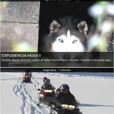
EXPERIENCIA HUSKY
Partida desde el hotel rumbo el Valle Tierra Mayor; nuestro Musher instructor nos da la bienvenida brindándonos una charla introductoria al mundo de los perros de trineo, visitando el criadero. Comenzamos luego la instrucción de conducción de trineo, conociendo las técnicas de armado y manejo del mismo. Colocamos los arneses a los perros, los enganchamos al trineo y al grito de ¡SIGA! comienza nuestra aventura en trineos de perros, un viaje intenso y a la vez divertido. A medida que avanzamos nuestra caravana de trineos se adentra en el valle nevado, para culminar en el refugio del hachero donde repondremos calorías con un refrigerio; luego de descansar, mushers y perros continuamos la travesía, atravesando bosque, ríos congelados y experimentando el mágico silencio blanco. Máximo 8 pasajeros y 4 trineos. Para participar los pasajeros deben gozar de un buen estado de salud, le tienen que gustar los perros y poseer un espíritu de trabajo en equipo. Ir en trineos de perros es una actividad comparable a la del ski de fondo, así que hay que estar en una razonable forma física.
Argentina / Ushuaia