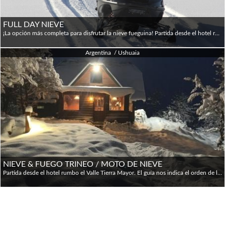
FULL DAY NIEVE
¡La opción más completa para disfrutar la nieve fueguina! Partida desde el hotel rumbo al valle Tierra Mayor donde comienza la aventura: nos subimos al vehículo especialmente equipado con orugas y comenzamos el cruce de la gran planicie nevada. El paseo pasa del valle al bosque y culmina en el refugio del Hachero donde tendremos tiempo de tomar fotografías en un paisaje de ensueño. Previa instrucción de nuestro guía nos calzamos las raquetas de nieve y nos dirigimos al refugio Nunatak donde almorzaremos en el Domo calefaccionado y dispondremos de tiempo para divertirnos con los trineos deslizadores. Luego del almuerzo realizamos la experiencia de pasear en un trineo tirado por huskies y conducir en una aventura guiada una moto de nieve. Esta excursión puede ser con opción de trineo o sin trineo. Las motos de nieve son para 2 personas.
Argentina / Ushuaia
NIEVE & FUEGO TRINEO / MOTO DE NIEVE
Partida desde el hotel rumbo el Valle Tierra Mayor. El guía nos indica el orden de las actividades y comenzamos la travesía cruzando el valle en medio de la noche invernal: un camino de antorchas nos marca el ingreso al bosque hasta llegar a la choza, donde el cocinero nos espera con las brochettes y el guiso cocinados al fuego, vino caliente, vinos y la especialidad de la noche "el café del Hachero"; la cena es matizada con una guitarreada. El regreso es con trineo de huskies y moto de nieve.