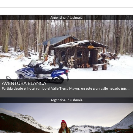
Argentina / Ushuaia
AVENTURA BLANCA
Partida desde el hotel rumbo el Valle Tierra Mayor: en este gran valle nevado iniciamos la travesía en trineos tirado por Huskies; luego de atravesar el valle ingresamos al bosque por un antiguo camino de leñadores, en medio de este centenario de bosque de Lengas arribamos al refugio del Hachero (pequeña cabaña de troncos calefaccionada a leña). Nos despedimos de los Huskies y nuestro guía nos ayuda a calzarnos las raquetas (sin las cuales no podríamos caminar debido al espesor de la nieve que normalmente llega al metro). El objetivo: la cascada de Hielo del Alvear y el mirador del Valle. El regreso al refugio es más rápido y divertido ya que es cuesta abajo y culmina en el refugio del Hachero, donde vamos a recuperar energías con un chocolate caliente. Desde el refugio regresamos al valle Tierra Mayor caminando con raquetas.
Argentina / Ushuaia