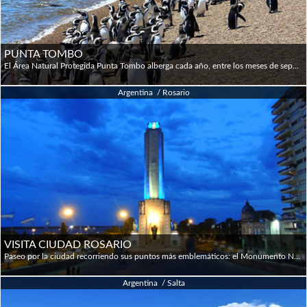
PUNTA TOMBO
El Área Natural Protegida Punta Tombo alberga cada año, entre los meses de septiembre y abril, a la mayor colonia continental de pingüinos de Magallanes del mundo. Ubicada a orillas del Océano Atlántico, rodeada de estancias dedicadas a la producción lanera, es el sitio elegido por los pingüinos para reproducirse. Frente al mar, medio millón de pingüinos cuidan sus nidos de los depredadores, buscan comida (pequeños peces, anchoitas y calamares) para sus pichones, llenan el aire con sus graznidos y manchan el paisaje de blanco y negro. Los mejores momentos para observarlos son la mañana y el atardecer, cuando no hace tanto calor y los pingüinos acrecientan su actividad. Para llegar a Punta Tombo hay que recorrer cerca de 180 km hacia el sur; la ruta de acceso está en su mayor parte asfaltada, con un tramo de 20 km de ripio al final del trayecto, en el ingreso al Área Natural. Salida por la mañana; ingreso a la reserva para transitar cerca de los nidos. Desde un acantilado se observará el gran número de pingüinos que se encuentran sobre la playa. Regresando por la tarde pequeño City tour por la Ciudad de Trelew ("pueblo de Lewis" en galés, Lewis Jones fue uno de los pioneros que llegaron a estas lejanas tierras a finales del siglo XIX). Parada en el Museo Paleontológico E.Feruglio conocido como MEF (entrada opcional). Luego se continúa hacia la Colonia de Gaiman, donde se podrá degustar el exquisito Te Gales (opcional). Arribo a última hora de la tarde a Puerto Madryn.
Argentina / Rosario
VISITA CIUDAD ROSARIO
Paseo por la ciudad recorriendo sus puntos más emblemáticos: el Monumento Nacional de la Bandera, La Catedral (Santuario de Nuestra Señora del Rosario) de finales del siglo XIX, la Plaza 25 de Mayo, el Teatro el Círculo, el Boulevard Oroño con sus famosas mansiones y edificios de fines de siglo XIX -un lindo lugar para caminar y apreciar su arquitectura-, el Museo de Bellas Artes Juan Castagnino, el Parque España que es un amplio sector aledaño a la costa del río Paraná y el Parque Independencia, que fue el primero de la ciudad inaugurado en 1902.
Argentina / Salta