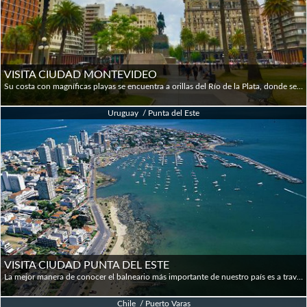
VISITA CIUDAD MONTEVIDEO
Su costa con magníficas playas se encuentra a orillas del Río de la Plata, donde se forma una excelente bahía que funciona como puerto natural de aguas profundas. Montevideo ofrece una gran variedad de propuestas culturales, gastronómicas y recreativas. Disfruta de paseos imperdibles al aire libre en la rambla, plazas y parques, mientras conoces los edificios más importantes del país. En este recorrido panorámico, observaremos las principales atracciones turísticas de la ciudad: Plaza Independencia, Palacio Legislativo, Mercado Agrícola, Monumento a la Carreta, Monumento a la Palabra y Carrasco.
Uruguay / Punta del Este
VISITA CIUDAD PUNTA DEL ESTE
La mejor manera de conocer el balneario más importante de nuestro país es a través de un recorrido en el que te mostraremos todos los puntos de interés. Comenzamos el recorrido visitando el Centro Comercial Peninsula, la Feria de Artesanías, el Puerto Deportivo, la Iglesia Nuestra Señora de la Candelaria, la Esquina de las Cuatro Estaciones, el Faro, y el monumento "La Mano", una escultura icónica de nuestro balneario. Continuamos hacia los barrios residenciales con sus hermosos jardines y mansiones espectaculares; Barrio Maldonado, Puentes Ondulantes, Parque Indígena, El Jagüel, Beverly Hills, Barrios Lugano, Cantegril, la Ciudad Histórica de Maldonado, Pinares y Punta Ballena con sus hermosos paisajes... y la principal atracción: Casapueblo, el Museo-Taller de Carlos Páez Vilaró, donde podremos disfrutar de hermosos atardeceres.
Chile / Puerto Varas