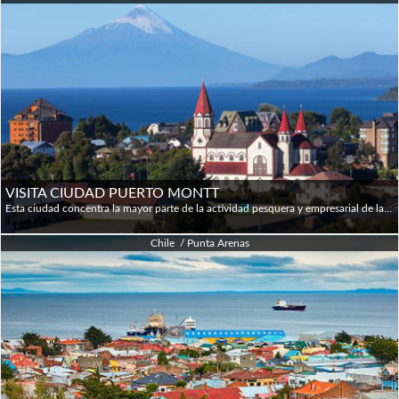
VISITA CIUDAD PUERTO MONTT
Esta ciudad concentra la mayor parte de la actividad pesquera y empresarial de la zona y por esto es la capital regional de Los Lagos. Puerto Montt reúne diversos puntos que realzan su belleza, tal como el centro de la ciudad, su Catedral y el mercado de mariscos, lugar colorido donde se puede observar el trabajo cotidiano de los pescadores y la artesanía típica de Angelmó. Además, desde la cima de Melipulli se obtiene una vista panorámica del puerto, de la pequeña bahía de Reloncaví y de Isla Tenglo.
Chile / Punta Arenas