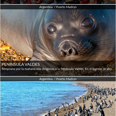
Argentina / Puerto Madryn
PENINSULA VALDES
Temprano por la mañana nos dirigimos a la Península Valdés. En el ingreso se abona la entrada a área Patrimonio de la Humanidad, luego llegamos al Istmo Ameghino y paramos en el Centro de Interpretación. Continuamos hacia Puerto Pirámides donde (entre junio y diciembre) podremos embarcar para realizar el avistaje de Ballenas Francas (opcional). Continuamos con una visita a la lobería de Punta Pirámides. Luego partimos hacia Caleta Valdés donde tendremos tiempo para almorzar (opcional) y veremos un asentamiento de elefantes marinos. Pasaremos por una pingüinera en formación, donde (entre septiembre y abril) tendremos la oportunidad de ver algunos ejemplares de la especie “Magallanes” desde lo alto de un acantilado. Durante el recorrido podremos observar la fauna terrestre característica (maras, choiques, guanacos, piches) y diferentes aves. En caso de no haber podido hacer la navegación de avistaje la mañana por causa del viento, haremos un nuevo intento en Puerto Pirámides. Emprendemos el regreso a última hora de la tarde.
Argentina / Puerto Madryn