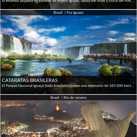
Si estamos alojados en Hoteles de Puerto Iguazú, salida del hotel y cruce del Puente Internacional Tancredo Neves (Puente de la Fraternidad), que une las ciudades de Foz do Iguaçú (Brasil) con Puerto Iguazú (Argentina). Aquí tenemos un cruce de frontera y el consiguiente trámite Migratorio en ambos lados del Puente. Visitaremos el lado Argentino de las Cataratas del Iguazú, ubicadas dentro del Parque Nacional Iguazú. Con una extensión de 67.000 hs las cataratas están integradas por 275 saltos de agua con una altura promedio de 70 mts. En esta parte de la selva sub-tropical es posible observar variedad de helechos, orquídeas, begonias, aves y mariposas. Nos encaminamos a la Estación Central donde nuestra opción es tomar un servicio de trenes que nos lleva hasta la Estación Cataratas y/o Estación Garganta del Diablo. Desde este sitio podemos realizar: - Paseo Superior: recorrido de 800 metros de pasarelas, las que están elevadas por sobre la superficie del terreno a efectos de no entorpecer ó ahuyentar el paso de la fauna que habita la Selva. Destacados: saltos Dos Hermanas, Bosetti, Bernabé Méndez y M´Bigua. Duración del paseo una (1) hora. Rango de dificultad: baja, sin escaleras. - Paseo Inferior: caminata de 1.600 metros de pasarela elevada por sobre la superficie del terreno. Destacados: saltos Dos Hermanas, Alvear Nuñez, San Martín, Bosetti, el Peñón de la Bella Vista (desde donde tenemos una vista panorámica de Garganta del Diablo y el Cañón del Río Iguazú Inferior). Duración del paseo 2 hs. Rango de dificultad: moderada, con escaleras. -Garganta del Diablo: partiendo desde la Estación Cataratas el tren nos llevará hasta la Estación Garganta. La caminata por las pasarelas nos demanda unos 1.200 metros para deleitarnos con el espectacular balcón del salto de mayor importancia del Parque Nacional: la Garganta del Diablo. Duración del paseo 2 hs. Rango de dificultad: baja, sin escaleras.
Brasil / Foz Iguazu
CATARATAS BRASILERAS
El Parque Nacional Iguaçú (lado brasileño) posee una extensión de 185.000 hectáreas. Al arribo al Centro del Visitante, debemos ingresar por el Portal de Acceso en forma individual, donde se controla la capacidad de carga del Parque. Seguidamente embarcamos en los ómnibus que inician el paseo dentro del parque y nos conducirán hasta el inicio de las pasarelas cuyo recorrido será de 1.200 metros de senda sobre la barranca del Río Iguazú. En este punto de inicio del recorrido, tenemos una vista panorámica de los saltos Argentinos, escenario ideal para tomar fotografías. Avanzando en el recorrido, observaremos el cañón del Río Iguazú, el Salto Rivadavia y Tres Mosqueteros, entre otros. Hacia el final del recorrido llegaremos al mirador inferior de la Garganta del Diablo, que en este punto se encuentra a unos 200 mts. de distancia. Este maravilloso escenario está aún más realzado por la permanente formación de arco iris. El recorrido finaliza junto al Salto Floriano, donde está instalado el elevador que nos lleva hasta el nivel del estacionamiento de los ómnibus. La otra alternativa es utilizar el sendero que nos lleva hasta este punto de encuentro y que mediante escaleras, nos devuelve al nivel del estacionamiento de las unidades.
Brasil / Río de Janeiro