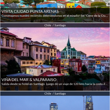
VISITA CIUDAD PUNTA ARENAS
Comenzamos nuestro recorrido deteniéndonos en el mirador del “Cerro de la Cruz”, desde donde se tiene una magnífica vista general de la ciudad con sus techos coloridos, del Estrecho de Magallanes, y en el fondo la gran Isla de Tierra del Fuego. Posteriormente recorrerá las principales calles y monumentos de la ciudad, después visitaremos el Museo Salesiano “Maggiorino Borgatello”, fundado por la Congregación Salesiana de Punta Arenas en 1893, es por lo tanto, uno de los más antiguos de su tipo en Chile. Este museo alberga una completa colección de las tribus patagónicas, flora, fauna, historia y economía. Luego visitaremos el “Palacio Sara Braun”, la historia de los pioneros de la Patagonia posee algunos protagonistas que tanto en Argentina como en Chile escribieron importantes páginas. La familia Braun fue una de ellas y la ciudad de Punta Arenas es el lugar donde vivieron y forjaron su destino. Cerca de la Plaza de Armas, además de poder conocer la iglesia catedral, el edificio de la gobernación, el tradicional hotel Cabo de Hornos, se encuentran el palacio Sara Braun y la residencia de José Braun Menéndez, dos mansiones que vale la pena recorrer para comprender la influencia de esta familia en los orígenes de la ciudad. Todo esto permitirá al visitante tener un conocimiento completo de la ciudad.
Chile / Santiago
VIÑA DEL MAR & VALPARAISO
Salida desde su hotel en Santiago. Luego de un viaje de 120 kms hacia la costa del Océano Pacífico, llegaremos a la ciudad puerto de Valparaíso, declarada Patrimonio de la Humanidad por la UNESCO en el año 2003, debido a su inusitada arquitectura, despliegue de callejuelas, coloridos pasajes y escaleras que llegan a la cima de los cerros. Recorreremos sus principales atractivos como la Plaza Sotomayor, el monumento a los héroes navales, el Paseo 21 de Mayo y subiremos por los ascensores para insertarnos en los cerros de la ciudad. Posteriormente, visitaremos la ciudad de Viña del Mar, conocida como “La Ciudad Jardín”, donde podrás disfrutar de sus lugares más emblemáticos como sus hermosas playas, jardines y veredas peatonales. Parada para almorzar (almuerzo no incluido) y posteriormente nos relajaremos contemplando el océano para luego regresar a Santiago.
Chile / Santiago