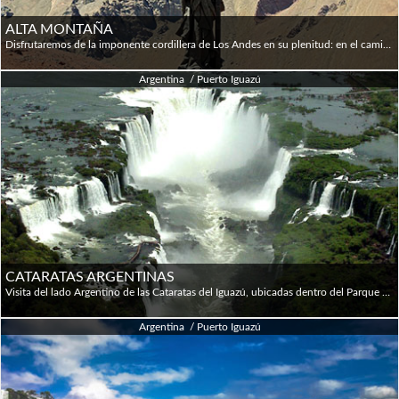
ALTA MONTAÑA
Disfrutaremos de la imponente cordillera de Los Andes en su plenitud: en el camino descubriremos lugares maravillosos, recorriendo el paisaje de montaña predominante en Mendoza. Comenzamos por Potrerillos, una localidad ubicada sobre la cordillera de Los Andes donde disfrutaremos del paisaje del embalse homónimo que alcanza unas 1500 hectáreas de superficie con 7 km de largo y casi 1,5 de ancho máximo. Luego nos adentramos en el Valle de Uspallata, que es la zona que divide la pre cordillera de la alta montaña y está enclavada en el imponente Cordón del Plata, ubicada entre los 1900 y 2500 m.s.n.m.. Unos kilómetros más adelante pasamos por la localidad de Penitentes donde se destaca su centro de ski -hoy fuera de funcionamiento- ubicado a apenas 4 km. del Cerro Aconcagua, el pico más alto del continente americano, con 6960 m.s.n.m. Uno de los puntos destacados es Puente del Inca, un área natural protegida declarada Patrimonio de la Humanidad por la UNESCO: su formación rocosa forma un puente natural sobre el Río Las Cuevas. Su valor geológico, paisajístico e histórico permite apreciar su importante rasgo de identidad cultural. Algunos kilómetros más adelante llegaremos al Mirador Cerro Aconcagua, que es la cumbre más alta del mundo fuera del sistema de Los Himalayas. Para finalizar arribamos a Las Cuevas, la localidad más elevada de Mendoza a 3557 m.s.n.m. que es la zona fronteriza que limita con Chile y permite acceder al monumento Cristo Redentor (sólo en temporada de verano).
Argentina / Puerto Iguazú
CATARATAS ARGENTINAS
Visita del lado Argentino de las Cataratas del Iguazú, ubicadas dentro del Parque Nacional Iguazú. Con una extensión de 67.000 hs las cataratas están integradas por 275 saltos de agua con una altura promedio de 70 mts. En esta parte de la selva sub-tropical es posible observar variedad de helechos, orquídeas, begonias, aves y mariposas. Nos encaminamos a la Estación Central donde nuestra opción es tomar un servicio de trenes que nos lleva hasta la Estación Cataratas y/o Estación Garganta del Diablo. Desde este sitio podemos realizar: - Paseo Superior: recorrido de 800 metros de pasarelas, las que están elevadas por sobre la superficie del terreno a efectos de no entorpecer ó ahuyentar el paso de la fauna que habita la Selva. Destacados: saltos Dos Hermanas, Bosetti, Bernabé Méndez y M´Bigua. Duración del paseo una (1) hora. Rango de dificultad: baja, sin escaleras. - Paseo Inferior: caminata de 1.600 metros de pasarela elevada por sobre la superficie del terreno. Destacados: saltos Dos Hermanas, Alvear Nuñez, San Martín, Bosetti, el Peñón de la Bella Vista (desde donde tenemos una vista panorámica de Garganta del Diablo y el Cañón del Río Iguazú Inferior). Duración del paseo 2 hs. Rango de dificultad: moderada, con escaleras. -Garganta del Diablo: partiendo desde la Estación Cataratas el tren nos llevará hasta la Estación Garganta. La caminata por las pasarelas nos demanda unos 1.200 metros para deleitarnos con el espectacular balcón del salto de mayor importancia del Parque Nacional: la Garganta del Diablo. Duración del paseo 2 hs. Rango de dificultad: baja, sin escaleras.
Argentina / Puerto Iguazú