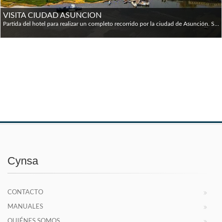
VISITA CIUDAD ASUNCION
Partida del hotel para realizar un completo recorrido por la ciudad de Asunción. Se recorrerán los principales monumentos históricos como ser el Panteón de los Héroes, la Catedral Metropolitana, el Palacio de Gobierno, la Estación del Ferrocarril, la zona colonial y residencial de la ciudad, el mercado típico, la zona portuaria y la Recova del Puerto con su feria artesanal diaria.
Cynsa
CONTACTO
MANUALES
QUIÉNES SOMOS