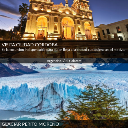
VISITA CIUDAD CORDOBA
Es la excursión indispensable para quien llega a la ciudad cualquiera sea el motivo de su visita. Durante el recorrido se descubren los diversos aspectos que presenta esta gran ciudad. Se pueden apreciar constantemente los fuertes contrastes que sorprenden a cada paso. El legado arquitectónico de la época colonial, los modernos edificios, y la importante actividad comercial, se conjugan con la tradición cultural cordobesa para brindar al visitante un amplio espectro de opciones. Partiendo desde el lugar de alojamiento en modernos vehículos, con la asistencia de un guía profesional, se arriba a la Plaza San Martín desde donde se inicia un recorrido pedestre por el centro histórico y cultural. Se visita la Iglesia Catedral, el Cabildo, el Oratorio del Obispo Mercadillo, el Convento de Santa Catalina, la Cripta Jesuítica del Noviciado Viejo, el Museo de Arte Religioso "Juan de Tejeda", Colegio Montserrat, Rectorado de la Universidad Nacional de Córdoba, la Iglesia de la Compañía de Jesús, y otros lugares tradicionales. Continúa el recorrido vehicular hacia la Iglesia de los Padres Capuchinos, de estilo neogótico, se visita el barrio Nueva Córdoba, el Parque Sarmiento, el Museo Caraffa, la Ciudad Universitaria, prosiguiendo por el centro de la ciudad, hasta el Córdoba Shopping Center, donde se realiza un breve recorrido si el horario lo permite. Posteriormente se visita el barrio Cerro de las Rosas, el estadio mundialista Chateau Carreras y el Complejo Ferial Córdoba. Regreso al hotel.
Argentina / El Calafate
GLACIAR PERITO MORENO