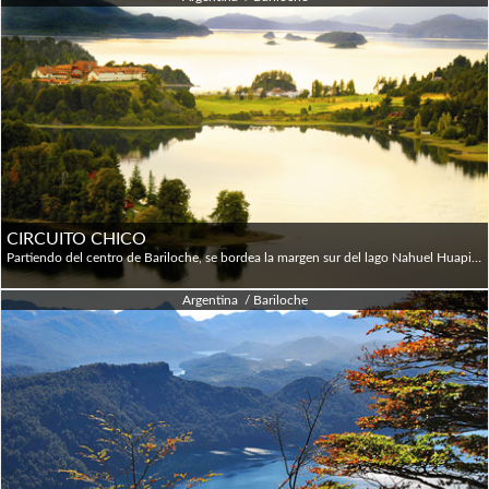
CIRCUITO CHICO
Partiendo del centro de Bariloche, se bordea la margen sur del lago Nahuel Huapi por la Av. Bustillo, donde en el km 20 se hallan la península de San Pedro y el Puerto Bueno. Luego se arriba a la Villa Llao Llao en el km 23, con un mirador excepcional y otros grandes atractivos de la zona: el Hotel Llao Llao y el parque municipal Llao Llao, con la capilla San Eduardo. Muy cerca de ese lugar se encuentra Puerto Pañuelo, punto de partida de las excursiones lacustres a isla Victoria, bosque de Arrayanes y Puerto Blest. A continuación, el circuito se interna en la península Llao Llao y siguiendo el recorrido hacia Lago Escondido. Dejando atrás la península, en el km 33 el camino cruza el puente del arroyo Angostura y al arribar al km 40 se encuentra punto panorámico, a 945 m.s.n.m., con una excelente vista del lago Moreno y de la península Llao Llao. Continuando por la margen del lago Moreno y a la altura del km 42, se encuentra el puente que comunica sus partes este y oeste. Reanudando el recorrido del circuito y a 17 km del centro de la ciudad, está el cerro Campanario: desde el mirador y la confitería ubicados en la cima se pueden disfrutar las más increíbles vistas panorámicas (ascenso no incluido). Finalmente, a partir del km 45 se retoma el camino para regresar a Bariloche.
Argentina / Bariloche