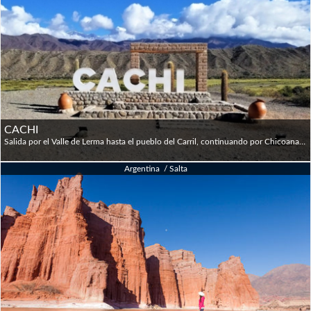
CACHI
Salida por el Valle de Lerma hasta el pueblo del Carril, continuando por Chicoana. Ingresando por la Quebrada de los Laureles y luego la Quebrada de Escoipe. Se llega al Maray y de ahí se ingresa a la Cuesta del Obispo, camino de abundantes curvas desde donde se puede disfrutar de una vista panorámica del Valle Encantado y de pequeñas viviendas con cultivos de maíz y frutales, se llega al punto mas alto a 3.384 m.s.n.m. en la Piedra del Molino. Luego se atraviesa el Parque Nacional Los Cardones por la Recta de Tin-Tin (antiguo camino Inca). Ya llegando a Cachi se observa una panorámica del Nevado de Cachi y Payogasta. Visita al pueblo de Cachi donde se recorre el Museo de Arqueología y la Iglesia. Se regresa a Salta Capital por la misma ruta.
Argentina / Salta