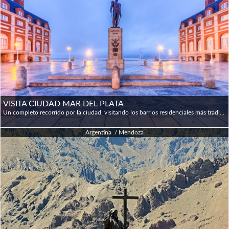
VISITA CIUDAD MAR DEL PLATA
Un completo recorrido por la ciudad, visitando los barrios residenciales más tradicionales y de propietarios famosos, cuyas características son las típicas piedras usadas en el revestimiento, la abundancia de madera y tejas rojas, jardines repetidamente premiados por sus diseños y belleza. Recorreremos el centro de la ciudad pasando por la Torre del Agua, el Centro Comercial Alem, Centro Comercial Güemes, Centro Comercial del Puerto y la Gruta de Lourdes, dársena de pescadores y podremos apreciar la magnífica colonia de lobos marinos saltando de barco en barco. Continuamos el recorrido bordeando la magnífica costa de esta ciudad, lo que nos permitirá ver las canchas de golf, Parque San Martín, Cabo corrientes (punto continental más avanzado sobre el océano Atlántico), playas céntricas y el Casino Central. Más adelante, ya veremos la zona de La Perla con los monumentos a la poetisa Alfonsina Storni y los épicos Don Quijote y Sancho Panza. Para finalizar, recorreremos la zona céntrica donde se destaca la Municipalidad, la Catedral y la Plaza San Martín donde se rememora al Padre de la Patria con un monumento que lo recuerda en su vejez.
Argentina / Mendoza