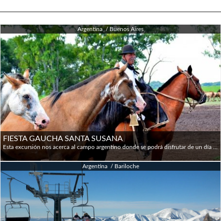
Argentina / Buenos Aires
FIESTA GAUCHA SANTA SUSANA
Esta excursión nos acerca al campo argentino donde se podrá disfrutar de un día en una estancia y descubrir su danza y canciones tradicionales, participando así de un verdadero Festival Gaucho. La recepción de bienvenida será con empanadas típicas y vino argentino. Luego se disfrutará de un delicioso asado argentino y a continuación habrá un show folklórico con canciones y bailes, una demostración de las habilidades gauchas, una exhibición de caballos y la sortija. También se podrá subir a un típico sulki para tener una mejor sensación de la forma de vida de los gauchos. Una experiencia inolvidable para vivir de cerca la vida en las Pampas y conocer las costumbres de su gente. Santa Susana está ubicada a 85 Km de la ciudad de Buenos Aires en Los Cardales.
Argentina / Bariloche