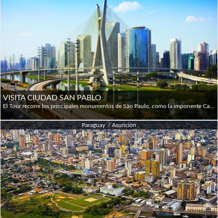
VISITA CIUDAD SAN PABLO
El Tour recorre los principales monumentos de Sâo Paulo, como la imponente Catedral da Sé y Pateo do Callegio, el lugar de la fundación de esta inmensa metrópoli. Se continua por el barrio de Liberdade, el lado japonés de Sao Paulo y luego a una de las zonas más sofisticadas de la ciudad, la región de la Avenida Paulista, donde está situada el MASP (Museo de arte De Sao Paulo) y el barrio de Jardins, con sus fantásticas tiendas famosas y coches importados. También se visitan el parque Ibirapuera, con unas zona verde de 160 hectáreas, y otros importantes monumentos como el Monumento de las Banderas y las obras del famoso arquitecto Oscar Niemeyer. Se podrá visitar el Mercado Municipal, sitio ideal para almorzar (no incluido)
Paraguay / Asunción