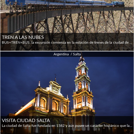
TREN A LAS NUBES
BUS+TREN+BUS: la excursión comienza en la estación de trenes de la ciudad de Salta que se encuentra a 10 cuadras de la plaza principal. El check-in comienza 5:45 am, ya que el primer bus parte hs 6:15 am mientras que el último parte a hs 7:00 am. Recorremos la Ruta Nacional 51, realizando varias paradas fotográficas como Campo Quijano, Viaducto El Toro y El Alfarcito donde tomamos un desayuno campestre. Luego continuamos hasta la estación de trenes de San Antonio de los Cobres donde a la 12 hs comienza la excursión en el tren, con el cual se recorre su trayecto más alto y emblemático que es la obra de ingeniería del Ingeniero Maury conocido como “Viaducto La Polvorilla” de 4220 m.s.n.m. Este recorrido se cruza en dos ocasiones (ida y vuelta) y se realiza una parada de 20’ en un punto panorámico donde podemos descender para tomar fotografías y continuar luego el regreso a San Antonio de los Cobres, previsto para las 15 hs. Aquí se toman los buses hasta el centro del pueblo donde dispondremos 1 hora y media para conocerlo y almorzar (comidas no incluidas). Finalmente abordamos el bus para regresar por la misma ruta hasta Salta, arribando a las 20 hs.
Argentina / Salta
VISITA CIUDAD SALTA
La ciudad de Salta fue fundada en 1582 y aún posee un carácter hispánico que la distingue del resto de las capitales argentinas. Su perfil urbano esta delineado por casas e iglesias de estilo colonial enmarcados por cerros circundantes. Recorrido panorámico por sus iglesias y museos: Cerro San Bernardo con vista panorámica de la ciudad, visita a la villa veraniega de San Lorenzo -ubicada a 10 km de la ciudad-, Universidad Nacional, Río Vaqueros, Quebrada de Castellanos, Lesser y el Mercado Artesanal.