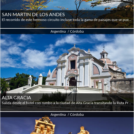
SAN MARTIN DE LOS ANDES
El recorrido de este hermoso circuito incluye toda la gama de paisajes que se pueden disfrutar en esta privilegiada región. La Primera parada en éste paseo sería en la Ciudad de Villa la Angostura donde tendremos tiempo para conocer el centro y su calle principal. Continuamos tomando la Ruta de los 7 Lagos hacia San Martín en un camino boscoso que cruza ríos y arroyos y bordea varios lagos: Nahuel Huapi, Correntoso, Espejo, Escondido, Villarino, Falkner y Machónico. Bordeando el Lago Lacar se llega a San Martín de los Andes para almorzar y conocer la ciudad, su calle principal y la costa del Lago. El regreso es por ruta pavimentada que pasa por Junín de Los Andes, La Rinconada, Collon Cura y empalma la Ruta Nac. Nº 40, con un paisaje rural y de estepa, atravesado por hermosísimos ríos cordilleranos que fluyen hacia el Limay. Así llegamos a Confluencia Traful, en donde a este mágico paisaje se suman las figuras rocosas del "Valle Encantado" y la sorprendente formación de "El Anfiteatro". Bordeando el río hasta su naciente en el Lago Nahuel Huapi se retorna a Bariloche.
Argentina / Córdoba
ALTA GRACIA
Salida desde el hotel con rumbo a la ciudad de Alta Gracia transitando la Ruta Provincial 5, pasando por una importante zona industrial de la ciudad de Córdoba. Arribo a la localidad de Alta Gracia. Se visita el Museo del Virrey Liniers, anteriormente conocido como Estancia Jesuítica de Alta Gracia. el característico Tajamar, la Iglesia de construcción jesuítica, la Casa del Che Guevara y la casa de Manuel de Falla. Regreso a Córdoba por Falda del Carmen y Autopista Ing. Justiniano Allende Posse. Duración aproximada 4 horas. Entradas a los Museos no incluidas.
Argentina / Córdoba