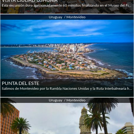
VISITA CIUDAD USHUAIA
Esta excursión dura aproximadamente 60 minutos finalizando en el Museo del Fin del Mundo. Durante la misma visita nos detendremos en diferentes puntos panorámicos de la ciudad. El Guía nos contará la historia de la ciudad desde el arribo de los primeros pastores anglicanos hasta el presente. Durante esta excursión veremos diferentes barrios, hermosas vistas, edificios históricos con su particular estilo de construcción "fueguina", la Antigua prisión y el Museo del Fin del Mundo. Conocida como el punto más austral de Sudamérica, 3.171 Km separan a Ushuaia de Buenos Aires.
Uruguay / Montevideo
PUNTA DEL ESTE
Salimos de Montevideo por la Rambla Naciones Unidas y la Ruta Interbalnearia hasta llegar a Piriápolis, una ciudad costera de estilo europeo donde destaca el Hotel Argentino y las colinas circundantes. Subiremos a la cima del Cerro San Antonio y disfrutaremos de la mejor vista de la zona. Luego continuamos hacia Casapueblo (entrada no incluida), una obra de arte arquitectónica que alguna vez fue el hogar del famoso artista Carlos Paéz Vilaró y hoy en día es un museo y galería de arte reconocidos en todo el mundo. Desde allí, tendremos una vista majestuosa de Punta Ballena y Portezuelo. Continuaremos hacia La Barra de Maldonado y cruzaremos el puente, famoso por su arquitectura ondulante. Regresamos a la península para recorrer la playa Brava. Podrás disfrutar de tiempo libre para almorzar y realizar actividades de ocio en el área del puerto y el centro de la península. PARADAS ESTABLECIDAS: Cerro San Antonio (Piriápolis) // Casapueblo // Puente Ondulado // Barrios residenciales // Playa Mansa // Playa Brava.
Uruguay / Montevideo