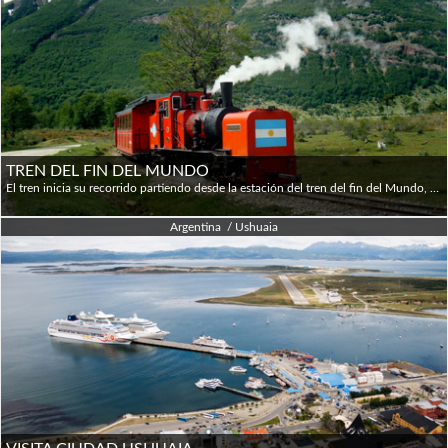
TREN DEL FIN DEL MUNDO
El tren inicia su recorrido partiendo desde la estación del tren del fin del Mundo, por el mismo terraplén que recorrieron los presos 100 años atrás. Se interna en el Cañadon del Toro. Cruza el Río Pipo sobre "el puente quemado" donde se podrán ver las Ruinas de Madera del Viejo puente bajo las nuevas vías. Luego se detiene en "la Cascada La macarena" donde el pasajero encontrará una reconstrucción de un típico asentamiento de una de los grupos indígenas que habitaban esas tierras hace cientos de años: Los Yamanas. El tren entra en el parque Tierra del Fuego, siguiendo el curso del Río Pipo continúa atravesando sectores que muestran la huella que fueron dejando los presos en su rutina diaria de cortar los árboles, durante casi medio siglo de labor interrumpida. Luego de bordear el Turbal, suelo característico de Tierra del Fuego sobre el que se desarrolla un musgo llamado Sphagnum, el tren arriba a la estación del Parque. Durante todo el recorrido el visitante será acompañado por un guía bilingüe (ingles- español) que explicará en detalle la Historia del "tren de Presos". OPCIONAL PARA REALIZAR JUNTO CON LA EXCURSION PARQUE NACIONAL TIERRA DEL FUEGO
Argentina / Ushuaia