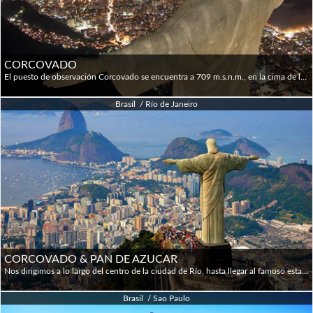
CORCOVADO
El puesto de observación Corcovado se encuentra a 709 m.s.n.m., en la cima de la montaña homónima. Desde aquí se obtiene una vista panorámica de casi toa la ciudad de río de Janeiro. En este sitio se ubica también el sitio turístico de fama mundial: la estatua del Cristo Redentor. Si bien es accesible en coche, utilizando la carretera Corcovado, el Tour nos lleva en tren saliendo de la estación de Cosme Velho. Corcovado está situado en el "Parque Nacional Selva Tijuca” (el parque urbano más grande en el mundo)" que está en el corazón de Río siendo considerado por los lugareños como el "pulmón de la ciudad". De Copacabana el autobús toma la ruta a través del túnel "Rebouças", que se cruza con la cordillera de los alrededores, llegando a "Distrito Laranjeiras". Desde allí un tren de cremallera construido por ingenieros suizos lleva a los visitantes a través de la selva, ofreciendo a los visitantes vistas panorámicas de la ciudad mientras se va subiendo. Finalmente al alcanzar la cima de la montaña, se encuentran escaleras mecánicas como así también un ascensor para ayudar a los pasajeros a alcanzar la estatua -que se encuentra en sus 28 metros de altura-. Y allí en la cima: la vista más maravillosa de la ciudad. Almuerzo opcional.
Brasil / Río de Janeiro
CORCOVADO & PAN DE AZUCAR
Nos dirigimos a lo largo del centro de la ciudad de Río, hasta llegar al famoso estadio de fútbol "Maracaná" (visita interior no incluida). Continuamos hacia el centro de la ciudad (parte antigua de la ciudad) pasando por el Sambódromo, la Catedral Moderna y el Teatro Municipal. Seguimos por el Parque Flamengo hasta alcanzar Urca, cerca de la estación del tranvía de Praia Vermelha, donde iremos a la montaña Urca (estación a medio camino) con sus jardines y vistas panorámicas. A continuación, un segundo tramo nos sube a la cima de la montaña Pan de Azúcar, de 400 m.s.n.m. El Pan de Azúcar se encuentra en el barrio Urca en la entrada de la Bahía de Guanabara. Son en realidad 2 montañas: Urca y Pan de Azúcar. Los teleféricos originales fueron inaugurados en 1912 pero en 1972 se modernizó usando nueva tecnología. El puesto de observación Corcovado se encuentra a 709 msnm, en la cima de la montaña homónima. Desde aquí se obtiene una vista panorámica de casi toa la ciudad de río de Janeiro. En este sitio se ubica también el sitio turístico de fama mundial: la estatua del Cristo Redentor. Corcovado está situado en el "Parque Nacional Selva Tijuca” (el parque urbano más grande en el mundo)" que está en el corazón de Río siendo considerado por los lugareños como el "pulmón de la ciudad". Un tren de cremallera -construido por ingenieros suizos- lleva a los visitantes a través de la selva, ofreciendo a los visitantes vistas panorámicas de la ciudad mientras se va subiendo. Finalmente al alcanzar la cima de la montaña, se encuentran escaleras mecánicas como así también un ascensor para ayudar a los pasajeros a alcanzar la estatua -que se encuentra en sus 28 metros de altura-. Y allí en la cima: la vista más maravillosa de la ciudad!
Brasil / Sao Paulo