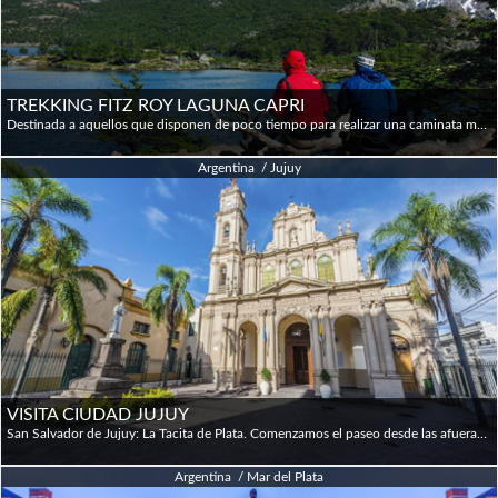
TREKKING FITZ ROY LAGUNA CAPRI
Destinada a aquellos que disponen de poco tiempo para realizar una caminata más larga, en este trekking llegaremos al primer Mirador al Cerro Fitz Roy. Se parte desde el sendero al final del pueblo, que comienza con una pendiente un tanto empinada, que se continúa durante 1.30 h y ascendiendo unos 350m para acceder al primer mirador. Desde allí se obtiene la primera y espectacular vista del Cerro Fitz Roy, flanqueado por las agujas Poicenot, Saint Exupéry, Mermoz y Guillaumet. Luego de 15 minutos se arriba al primer campamento de montaña base (Montaña Capri) y la laguna homónima, con vistas a montañas, bosques y al cerro Fitz Roy.
Argentina / Jujuy
VISITA CIUDAD JUJUY
San Salvador de Jujuy: La Tacita de Plata. Comenzamos el paseo desde las afueras de la ciudad al Cristo de la Hermandad para tener una vista panorámica y comprender mejor su distribución y emplazamiento. Luego recorremos la casa de Gobierno con el Salón de la Bandera. Las estatuas de de Lola Mora alrededor del Palacio, Plaza Belgrano, Cabildo y Museo Histórico Policial. Despuesp de ver la Catedral seguimos por la calle Belgrano hasta la Iglesia San Francisco, visitamos el Museo Lavalle, el Museo Arqueológico (opcional) y el centenario Teatro Mitre. El resto del tiempo lo disponemos para recorrer el Paseo de los Artesanos, contiguo a la Vieja Estación.
Argentina / Mar del Plata