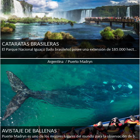
CATARATAS BRASILERAS
El Parque Nacional Iguaçú (lado brasileño) posee una extensión de 185.000 hectáreas. Al arribo al Centro del Visitante, debemos ingresar por el Portal de Acceso en forma individual, donde se controla la capacidad de carga del Parque. Seguidamente embarcamos en los ómnibus que inician el paseo dentro del parque y nos conducirán hasta el inicio de las pasarelas cuyo recorrido será de 1.200 metros de senda sobre la barranca del Río Iguazú. En este punto de inicio del recorrido, tenemos una vista panorámica de los saltos Argentinos, escenario ideal para tomar fotografías. Avanzando en el recorrido, observaremos el cañón del Río Iguazú, el Salto Rivadavia y Tres Mosqueteros, entre otros. Hacia el final del recorrido llegaremos al mirador inferior de la Garganta del Diablo, que en este punto se encuentra a unos 200 mts. de distancia. Este maravilloso escenario está aún más realzado por la permanente formación de arco iris. El recorrido finaliza junto al Salto Floriano, donde está instalado el elevador que nos lleva hasta el nivel del estacionamiento de los ómnibus. La otra alternativa es utilizar el sendero que nos lleva hasta este punto de encuentro y que mediante escaleras, nos devuelve al nivel del estacionamiento de las unidades.
Argentina / Puerto Madryn
AVISTAJE DE BALLENAS
Puerto Madryn es uno de los mejores lugares del mundo para la observación de ballenas. La morfología de la Patagonia ofrece aguas tranquilas y protegidas, donde estos mamíferos gigantes han elegido dar a luz a sus crías y aparearse (como también lo hacen otras especies), convirtiendo este Patrimonio Mundial en una gran nursery. Puerto Pirámides es el lugar indiscutible para observar el comportamiento curioso y amigable de estos animales a bordo de barcos especiales. El pueblo está situado dentro de la península Valdés y el único lugar donde están disponibles los viajes en barco para ver a las ballenas. La duración de la navegación es de 1,5 horas y lo habitual es tomar el tour de día completo de Península Valdés (desde Puerto Madryn) y añadir una parada en Puerto Pirámides para realizar este paseo opcional. El almuerzo es opcional.