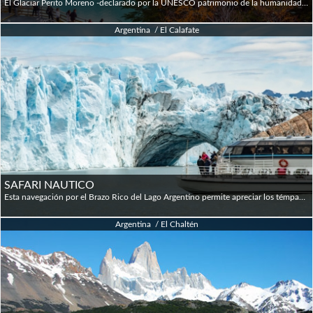
El Glaciar Perito Moreno -declarado por la UNESCO patrimonio de la humanidad- ubicado a 80 km de la Ciudad de El Calafate, es sin duda uno de los espectáculos más increíbles de la naturaleza que sorprende con sus impresionantes desprendimientos. Luego de recorrer la Ruta Provincial 11 que bordea el Lago Argentino, nos adentraremos en la Península de Magallanes donde bordearemos el Brazo Rico hasta nuestra primera detención que será en la Curva de los Suspiros, donde podremos observar por primera vez el majestuoso Glaciar. Aprovecharemos la parada para sacar algunas fotos. Continuaremos hasta el Muelle donde los interesados podrán optar por realizar una navegación de una hora para aproximarse a la pared del Glaciar Perito Moreno (Opcional). Luego de recorrer unos 7 km estaremos ya en la zona de pasarelas donde disfrutaremos desde distintos Balcones diversas vistas de la parte superior, frente y lateral del Glaciar y tendran tiempo suficiente para caminar los diversos circuitos y senderos (Rojo, Azul, Amarillo y Verde que suman 5 km para hacer a pie) donde no solamente se podrá apreciar las vistas panorámicas del Glaciar, sino también de la Flora y Fauna autóctonas. El circuito principal esta preparado para personas con movilidad reducida. Por la tarde retornaremos al Hotel.
Argentina / El Calafate
SAFARI NAUTICO
Esta navegación por el Brazo Rico del Lago Argentino permite apreciar los témpanos provenientes del Glaciar Perito Moreno. Llegando hasta el extremo sur del canal de los Témpanos, el barco se ubica a una distancia prudencial de la pared del glaciar, recorriéndola en toda su extensión y permitiendo avistar los desprendimientos que se producen. El embarque se realiza en el muelle ubicado en la Bahía “Bajo la Sombra”, aproximadamente a 7 km del Mirador del Glaciar y es un buen complemento para la Excursión Convencional. Esta actividad, brinda la posibilidad de observar desde una perspectiva totalmente diferente las impresionantes paredes del Glaciar Perito Moreno y sus derrumbes sobre las aguas del Lago Rico.
Argentina / El Chaltén