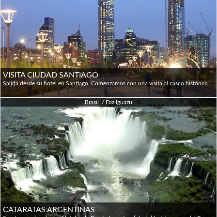
VISITA CIUDAD SANTIAGO
Salida desde su hotel en Santiago. Comenzamos con una visita al casco histórico donde destaca la plaza central de la ciudad (Plaza de Armas), kilómetro cero y centro neurálgico de la capital, desde donde comenzó la construcción de Santiago en la época colonial. Luego visitaremos el barrio cívico, con los edificios ministeriales y el palacio presidencial de La Moneda. Posteriormente, y con una imponente vista panorámica desde uno de los cerros de la ciudad, observaremos parte de los faldeos cordilleranos que rodean la capital para luego subir a la zona oriente, donde veremos la modernidad de la ciudad y el gran contraste arquitectónico que posee. Santiago es una ciudad contemporánea y pujante que muestra su mejor cara con imponentes edificios de atrevidos estilos que dan un sello de modernidad a esta gran ciudad. Regreso a su hotel.
Brasil / Foz Iguazu
CATARATAS ARGENTINAS