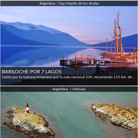
Argentina / San Martín de los Andes
BARILOCHE POR 7 LAGOS
Salida por la mañana temprano por la ruta nacional 234, recorriendo 115 km. de exuberante bosque, ríos de agua transparente y los lagos Machónico, Falkner, Villarino, Escondido, Correntoso, Espejo y Nahuel Huapi. Llegados al mediodía a la Villa la Angostura se recorrerá esta hermosa villa turística, sus puertos, la Residencia El Messidor, sus jardines. Luego saldremos con destino a San Carlos de Bariloche, bordeando en todo el trayecto el gran lago Nahuel Huapi. Ya en dicha ciudad visitaremos el Centro Cívico, el puerto, y dispondrán de tiempo libre para caminar por ella. Por la tarde emprenderemos el regreso por el camino de Paso Córdoba, pasando por el Anfiteatro, Valle Encantado, Confluencia Traful, los rápidos del Caleufu, Casa de Piedra, Lago Meliquina, hasta arribar a San Martín de los Andes.
Argentina / Ushuaia