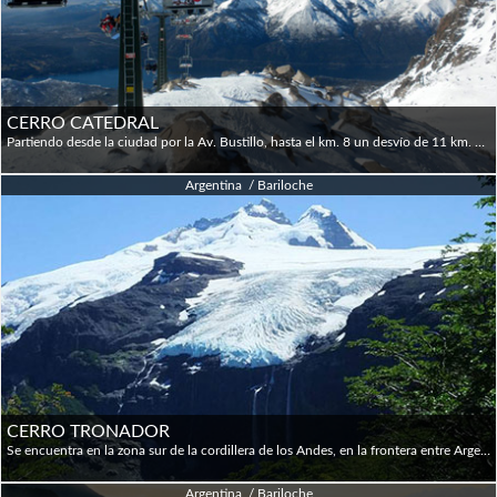
CERRO CATEDRAL
Partiendo desde la ciudad por la Av. Bustillo, hasta el km. 8 un desvío de 11 km. permitirá arribar a este centro que cuenta con la más importante panorámica de esta zona. El Cerro Catedral es un importante centro de esquí de nivel internacional y otro de los atractivos tradicionales de Bariloche, especialmente durante la estación invernal, aunque el mismo permanece abierto todo el año para su visita. Ofrece una amplia y variada infraestructura de servicio para practicar todas las modalidades de esquí y otros deportes invernales. Hotelería, gastronomía y variedad de locales satisfacen gustos y necesidades de esquiadores y turistas. Para subir al Cerro Catedral hay algunas alternativas para peatones (opcional, ascenso no incluido). En la cima encontraremos confiterías y restaurantes. Cada año se celebra la Fiesta Nacional de la Nieve, con fuegos artificiales y la famosa bajada de antorchas desde el Cerro.
Argentina / Bariloche
CERRO TRONADOR
Se encuentra en la zona sur de la cordillera de los Andes, en la frontera entre Argentina y Chile. Separa dos parques nacionales: el Nahuel Huapi, en las provincias de Río Negro y Neuquén (Argentina) y el Vicente Pérez Rosales en la provincia de Llanquihue (Chile). El nombre del cerro se debe al ruido que se produce por los frecuentes desprendimientos de hielo en los glaciares, similar al de los truenos. Su altura es de 3554 m.s.n.m. y posee un total de siete glaciares, siendo el cerro más alto en los alrededores de Bariloche. Tras salir del centro de la ciudad, la mítica ruta Nacional 40 nos lleva hacia el sur, recorriendo las costas de los Lagos Gutiérrez y Mascardi hasta empalmar con la ruta Provincial 82. En el camino encontramos miradores para disfrutar de las imponentes vistas que ofrecen los cerros Bonete y Cresta de Gallo o bien podemos acercarnos a alguna de las playas de arena oscura del lago Mascardi. Nos dirigimos luego a través de bosques autóctonos hasta el río Manso y a partir de aquí un sinuoso camino asciende hasta alcanzar el punto de máxima altura de todo el recorrido. Desde aquí se emprende camino hasta la base del cerro y luego llegamos al último mirador del recorrido: el Ventisquero Negro, un glaciar que desciende desde el Tronador y que se destaca por su color oscuro. Luego emprendemos el camino de regreso a Bariloche.
Argentina / Bariloche