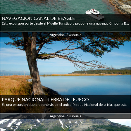
NAVEGACION CANAL DE BEAGLE
Esta excursión parte desde el Muelle Turístico y propone una navegación por la Bahía de Ushuaia y el Canal Beagle para contemplar la ciudad de Ushuaia, en una de sus mejores postales. Esta ciudad ofrece una combinación única de montañas, mar y bosques. Se observarán también los cerros Olivia y Cinco Hermanos, las Estancias Fique y Túnel. La navegación nos acerca al Faro Les Eclaireurs donde se puede observar una colonia de cormoranes. En el camino de regreso se podrá fotografiar la Isla de los Lobos -para disfrutar de este atractivo mamífero marino- y la Isla Despard, hábitat natural de cormoranes imperiales. Durante el trayecto se observan diferentes especies de aves, entre ellas petrel, albatros, skua, gaviotín sudamericano y gaviotas cocineras.
Argentina / Ushuaia
PARQUE NACIONAL TIERRA DEL FUEGO
Es una excursión que propone visitar el único Parque Nacional de la Isla, que está ubicado a 12 Km hacia el Oeste de la ciudad de Ushuaia, cerca de la frontera con Chile. Dentro del Parque Nacional se podrá contemplar la flora local compuesta por lengas, guindos, ñires y diferentes especies de arbustos y flores que alcanzan una gran altura y que se vuelven verdaderamente bellos durante el invierno. La fauna está representada tanto por especies nativas como por algunas foráneas, como por ejemplo el zorro colorado, castor, conejo y diferentes especies de pájaros. El Parque aloja paisajes maravillosos como la Bahía Ensenada, el Lago Roca y la Bahía Lapataia, que también se visitarán en el recorrido, incluyendo una pequeña caminata por la orilla del Lago donde observaremos castoreras para llegar a la Bahía Lapataia, ubicada al final de la Ruta Nacional Nº 3 (Ruta Panamericana) a 3063 Km de la ciudad de Buenos Aires. Finalmente, aquí se sentirá el "Fin del Mundo"...
Argentina / Ushuaia