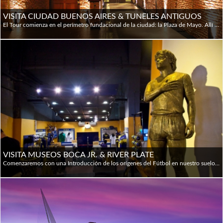
VISITA CIUDAD BUENOS AIRES & TUNELES ANTIGUOS
El Tour comienza en el perímetro fundacional de la ciudad: la Plaza de Mayo. Allí visitaremos la Casa Rosada, el Cabildo y la Catedral Metropolitana. Luego, nos trasladaremos a San Telmo, un antiguo barrio de calles empedradas dueño de una palpitante atmósfera bohemia y de un asombroso secreto: los misteriosos túneles subterráneos. Allí recorreremos el sistema de túneles y los diferentes objetos encontrados bajo tierra serán los encargados de contarnos la fascinante historia de la ciudad. La próxima parada es el pintoresco barrio de La Boca, donde pasearemos por la célebre Calle Caminito, uno de los íconos porteños más representativos. Disfrutaremos del barrio de Puerto Madero, poblado de sofisticados edificios, lujosos hoteles y exclusivos restaurantes. Luego de visitar la espléndida Plaza San Martín, recorreremos el barrio de La Recoleta. City Tour: PRIVADO - Visita al Zanjón de Granados (túneles): REGULAR
VISITA MUSEOS BOCA JR. & RIVER PLATE
Comenzaremos con una Introducción de los orígenes del Fútbol en nuestro suelo, donde destacaremos la importancia de los inmigrantes pioneros de esta Pasión en Argentina.Pasaremos por el Planetario, donde se jugó el primer partido Amateur, para luego recorrer los + de 100 años de historia de este deporte en nuestro pais: los primeros equipos, los que todavía sobreviven y los que ya no están. Jugadores, anécdotas, mitos y leyendas. Luego nos centraremos en la visita a los museos de los dos estadios de los equipos emblema de la ciudad. El Superclásico "es la experiencia deportiva más intensa del mundo", según el periodico Britanico The Sun. Finalizamos el Tour, conociendo en detalle las características deportivas y sociales de cada club. ⚽ Museo de La Pasion Boquense: es el primer espacio temático de fútbol en América, brinda al público la oportunidad de vivir una experiencia inolvidable vinculada al club más importante de la Argentina y uno de los más reconocidos del mundo. Modernas e impactantes técnicas de exhibición, más un recorrido entretenido y dinámico para todo tipo de público, muestran la dimensión que ha alcanzado el Club Atlético Boca Juniors durante sus más de cien años de historia. Sus triunfos, festejos y la pasión que identifica al club forman parte del Museo y atraen tanto a hinchas como visitantes de todas las latitudes. ⚽ El Museo River pretende ser un reservorio de la historia y el patrimonio del Club, posible de ser disfrutado por el público en general interesado en River Plate y en el fútbol mismo como expresión de la cultura popular.