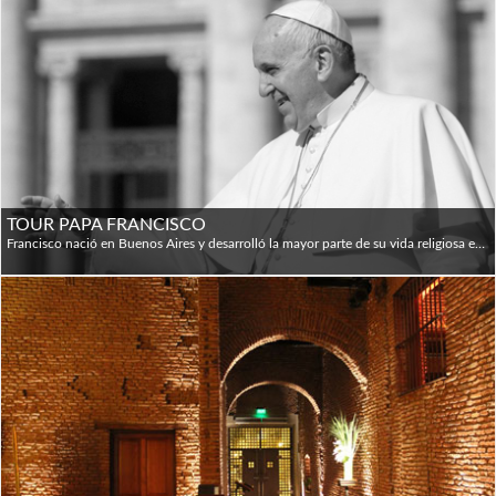
TOUR PAPA FRANCISCO
Francisco nació en Buenos Aires y desarrolló la mayor parte de su vida religiosa en dicha ciudad. Visitaremos: • Av. 9 de Julio - Independencia. Av. La Plata, antiguo Estadio de San Lorenzo (Carrefour) • Casa Natal - Barrio Flores Primera novia, Amalia Damonte. Plazoleta Herminia Brumana • Colegio de la Misericordia - Capilla Av. Directorio 2100 y Bonorino. Jardín de infantes, Primera Comunión y Misa dominical con su familia. • Basílica San José de Flores Donde tuvo su "revelación" y definió su vocación a los 17 años. Imágenes de San Pedro. San José, Virgen de Luján. • Centro de Buenos Aires - Av. 9 de Julio - Obelisco - Teatro Colón - Diagonal Norte - Plaza Mayo - Casa Rosada - Catedral - Arzobispado de Buenos Aires -Residencia Cardenal Bergoglio. Metro Línea A -Estación Perú con destino Estación Piedras. Regreso Hotel.