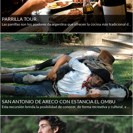
Población: 46 millones de habitantes (CENSO 2022)
Capital: Buenos Aires
Etnias: 85% blancos, 15% mestizos, indígenas y otras
PARRILLA TOUR
minorías
Las parrillas son los asadores de argentina que ofrecen la cocina más tradicional de Buenos Aires, pero la mayoría de los visitantes solo experimentan los más "turísticos" y lamentablemente se pierden algunos de los secretos más deliciosos de la ciudad. Para degustar los auténticos sabores de “porteños” (porteño se le dice al nacido en Buenos Aires), participe de esta caminata culinaria -acompañado de un guía privado- para descubrir locales al paso y aprender sobre la cultura y la cocina de Argentina. Puede elegir que el tour comience en los barrios de San Telmo o Palermo, con un traslado privado desde el hotel. El tour desde San Telmo es para quienes aman la arquitectura histórica y desean mezclarlo con una pequeña aventura. Comenzamos cerca del Mercado de San Telmo para una empanada casera en una institución familiar de vecindario. Después de explorar el mercado y ver a los carniceros argentinos en acción, se puede degustar la clásica comida callejera de Argentina: el “choripán”. El choripán argentino consiste en una salchicha hecha de carne de res y cerdo, caliente a la parrilla, dividida en el medio y servida en un rollo. Los taxistas hacen cola para ello todos los días. La parada principal del paseo es en una de las mejores y más antiguas parrillas de Buenos Aires donde se probará la “provoleta”, 2 cortes de carne, ensalada y Malbec. Terminamos en una pequeña heladería conocida por su selección de sabores de helados caseros. El tour de Palermo se centra en la zona alrededor de Las Cañitas, un barrio elegante conocido por sus hermosas avenidas arboladas, sus históricos campos de polo y su floreciente vida nocturna y gastronómica. Se comienza en una parrilla clásica, generalmente frecuentada por fanáticos del fútbol y conocida por su “choripán”. A continuación se visita una casa de empanadas al estilo del Norte argentino para probar las empanadas caseras que son las favoritas de la ciudad junto con una copa de vino Torrontés; luego disfrutamos de la mejor carne y el mejor servicio de la ciudad en una histórica y oculta parrilla, famosa entre los lugareños. Para completar una tarde placentera y deliciosa, visitamos una increíble "heladería" artesanal.
Idioma: español, y 17 lenguas indígenas
Religión: 93% católicos romanos; 2,5% protestantes; 2%
judíos; 1,5% católicos ucranianos; 1% ortodoxos armenios
SAN ANTONIO DE ARECO CON ESTANCIA EL OMBU
Esta excursión brinda la posibilidad de conocer, de forma recreativa y cultural, a uno de los últimos pueblos en la Argentina que guardan celosamente sus costumbres y mantienen vivas sus tradiciones, conservando la figura del gaucho como emblema de su identidad. Al medio día, llegan a la Estancia donde se puede apreciar la belleza y simplicidad de la naturaleza pampeana, y aprender sobre la vida rural. Acompañado por los gauchos, van a disfrutar de las diversas actividades que se ofrecen, como montar a caballo o hacer un paseo en sulky, además de presenciar destrezas gauchas y música folclórica. Itinerario: 08.30 hs: Pick up a su hotel en Buenos Aires. 10.00 hs: Recepción en San Antonio de Areco por nuestro guía local, quien los llevará a recorrer las hermosas calles del casco histórico, antiguas pulperías de gauchos, el renombrado Museo gauchesco Ricardo Guiraldes y los tradicionales talleres de artesanos. 12.00 hs: Partiremos rumbo a una exclusiva y genuina Estancia, donde se nos brindará una bienvenida con empanadas criollas y un delicioso asado. Visita de la Estancia acompañados por el guía. Actividades: cabalgatas, paseos en carruaje, música folclórica, y destrezas gauchas. En verano, la Estancia cuenta con una piscina. 16.30 hs: Partida a Buenos Aires.