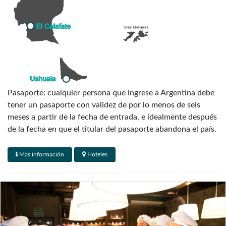
Pasaporte: cualquier persona que ingrese a Argentina debe
tener un pasaporte con validez de por lo menos de seis
meses a partir de la fecha de entrada, e idealmente después
de la fecha en que el titular del pasaporte abandona el país.
** MUY IMPORTANTE: TODOS LOS PASAJEROS DEBEN
Mas información
Hoteles
VIAJAR CON EL PASAPORTE INFORMADO AL
MOMENTO DE LA RESERVA **
Visados: Canadá, Australia, Nueva Zelanda y la mayoría de
los países de Europa occidental no necesitan visa para
visitar Argentina: al momento del arribo la mayoría de los