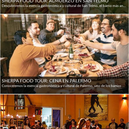
SHERPA FOOD TOUR: ALMUERZO EN SAN TELMO
Descubriremos la esencia gastronómica y cultural de San Telmo, el barrio más antiguo de la ciudad. Degustaremos más de 10 platos y bebidas en 3 restaurantes seleccionados + el Mercado, caminando por sus calles empedradas mientras conocemos su historia. Los guías apasionados por la gastronomía, enriquecerán la experiencia compartiendo relatos sobre la comida, la cultura y las costumbres porteñas. La disponibilidad es de martes a sábados, en idiomas inglés y español; la duración total es de 3h 30' en las que se camina no más de 40'; el punto de Inicio es el bar El Federal (Carlos Calvo 599) y finaliza en Iceland (Defensa 1105)
SHERPA FOOD TOUR: CENA EN PALERMO
Conoceremos la esencia gastronómica y cultural de Palermo, uno de los barrios más vibrantes de Buenos Aires. Degustaremos más de 10 platos y bebidas en 4 restaurantes seleccionados, caminando por sus calles mientras conocemos la historia, street art e identidad local. Los guías apasionados por la gastronomía, enriquecerán la experiencia compartiendo relatos sobre la comida, la cultura y las costumbres porteñas. La duración total es de 3h 30' en las que se camina no más de 40'; el punto de inicio es Picsa (Nicaragua 4896) y finaliza en Antiche Tentazioni (Honduras 4770)