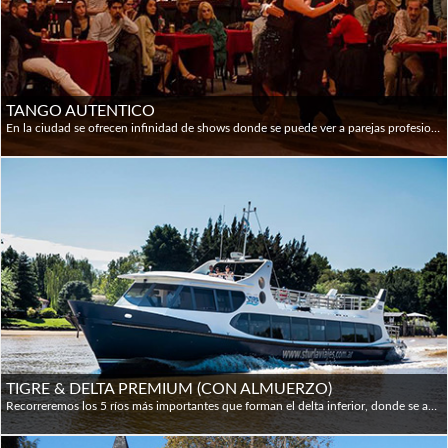
TANGO AUTENTICO
En la ciudad se ofrecen infinidad de shows donde se puede ver a parejas profesionales bailar Tango sobre un escenario; pero en ninguno de estos lugares se encuentra a los tangueros reales y locales. El “Porteño” va a las Milongas y es allí a donde nos lleva este paseo, para conocer sobre los códigos y tradiciones de la mano de un auténtico tanguero. Visitaremos una típica milonga Porteña donde los locales se juntan a bailar y escuchar tango; disfrutaremos de una Orquesta Típica en vivo; tomaremos una clase para aprender los primeros pasos y un guía especializado dará una introducción a los códigos de la milonga y características del baile.
TIGRE & DELTA PREMIUM (CON ALMUERZO)
Recorreremos los 5 ríos más importantes que forman el delta inferior, donde se aprecia su majestuosa belleza de tonos ocres y verdes. Observaremos los canales moldeados por la naturaleza, los clásicos clubes de remo, el Museo de Arte de Tigre y la singular vida de los habitantes de las islas. Finalizaremos el día con una visita al típico Puerto de Frutos y un sabroso almuerzo. Después volveremos en un viaje de 2 horas hasta Puerto Madero donde termina nuestra aventura.