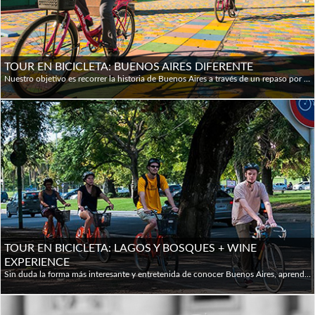
TOUR EN BICICLETA: BUENOS AIRES DIFERENTE
Nuestro objetivo es recorrer la historia de Buenos Aires a través de un repaso por sus acontecimientos más relevantes. Esta experiencia está pensada para quienes quieran conocer los puntos más destacados, sus barrios históricos y comerciales, y entender cómo creció esta gran metrópolis desde sus orígenes. Los puntos clave que recorreremos son: Plaza San Martín (nuestro punto de encuentro donde nos probamos los cascos, ajustamos las bicis y recordamos el valor histórico de este lugar, clave en la liberación de América), Monumento a los Caídos en Malvinas y Torre Monumental (charlaremos sobre el conflicto de Malvinas y la historia de la torre obsequiada por el Reino Unido), Puerto Madero y Puente de la Mujer (pedalearemos por el barrio más moderno donde aprenderemos cómo sus antiguos diques se transformaron en lofts y restaurantes, deteniéndonos frente al famoso Puente de la Mujer), Reserva Ecológica Costanera Sur (realizaremos una parada de 10 minutos en esta área protegida para conectar con la flora y fauna originaria de la costa; lunes y días post-tormenta cerrado), La Boca y Caminito (viajaremos en el tiempo hasta el barrio portuario que acunó al tango y a la gran ola inmigratoria; aquí tendremos entre 25 y 35 minutos para caminar por la famosa calle Caminito y luego pasaremos por el emblemático estadio de Boca Juniors), Parque Lezama y San Telmo (cruzaremos el primer barrio residencial de la ciudad, lleno de patrimonio, mitos y leyendas coloniales) y finalmente Plaza de Mayo (nuestra última parada es la plaza más importante del país, donde observaremos la Casa Rosada, el Cabildo y la Catedral mientras repasamos los hechos políticos que marcaron la historia argentina). Al finalizar, regresamos juntos al punto de partida.
TOUR EN BICICLETA: LAGOS Y BOSQUES + WINE
EXPERIENCE
Sin duda la forma más interesante y entretenida de conocer Buenos Aires, aprendiendo su historia y haciendo nuevos amigos mientras se disfruta de una memorable experiencia en nuestra ciudad, recorriendo en su mayoría senderos apropiados para bicicleta, evitando el tráfico siempre que sea posible y sin ser nada estresantes. Una escapada en bicicleta a uno de los más bellos lugares cercanos a la ciudad. El tour visita los Antiguos Docks de Puerto Madero, la Facultad de Derecho, el monumento Floralis Generica, Palermo Chico, Bosques y Lagos de Palermo con el Rosedal, el Estadio de River Plate, los Barrios Chino y de Belgrano, Palermo Hollywood y la Casa de Jorge Luis Borges. Al finalizar el tour disfrutaremos de una copa de vino acompañada de una tabla de quesos y fiambres.