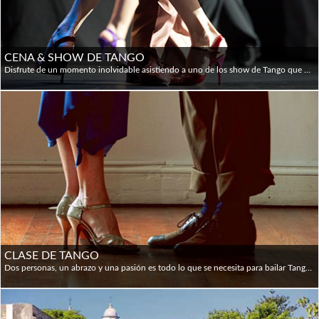
disponibles y se aceptan tarjetas de crédito en la mayoría
de los hoteles y restaurantes. Los cajeros automáticos
también se pueden usar para adelantos en efectivo en las
CENA & SHOW DE TANGO
principales tarjetas de crédito (no todas las tarjetas
Disfrute de un momento inolvidable asistiendo a uno de los show de Tango que Buenos Aires ofrece todas las noches. Allí encontrará las clásicas orquestas que recrean los estilos originales con ritmos melancólicos que recuerdan a las de los años cuarenta. Este show puede completarse con una típica comida, servida con los mejores vinos y excelente servicio y atmósfera. Las impresionantes letras, que ostentan la más auténtica poesía de la ciudad, son interpretadas por destacados cantantes. El show cuenta así con muchos artistas profesionales: músicos, bailarines y cantantes de primer nivel se funden para ofrecer un show inolvidable. Horarios: 8 pm (Cena-Show) y 9 pm (sólo Show)
extranjeras funcionan en cajeros automáticos). Son la mejor
manera de obtener dinero y casi todos tienen instrucciones
en inglés. Los límites de retiro pueden ser muy bajos,
aunque la tarifa de retiro puede ser relativamente alta. Los
cajeros automáticos de Banelco tienden a permitir grandes
retiros; pero en algunos lugares de la Patagonia (El Calafate
y El Chaltén, por ejemplo) y en los principales centros
turísticos se quedan rápidamente sin efectivo en
temporada alta.
Efectivo: la unidad monetaria de la Argentina es el peso
CLASE DE TANGO
(AR$). Los billetes vienen en denominaciones de 500, 1.000,
Dos personas, un abrazo y una pasión es todo lo que se necesita para bailar Tango esta popular danza del Rio de la Plata que cautiva al mundo entero con sus figuras, su música y su pasión. Para saber más de este mundo la propuesta es tomar una clase privada de Tango de la mano de expertos profesores que no sólo enseñarán los pasos básicos, sino que además contarán las características del género. Una hora a disposición con un instructor de Tango para aprender los fundamentos básicos de esta danza que enamora a gente de todo el mundo. Se puede elegir tomar la clase en el centro de la ciudad, en Palermo o en un espacio propio. Durante la clase se aprenderán los pasos básicos y algunos de los códigos del Tango.
2.000, 10.000 y 20.000 pesos. Actualmente, los dólares
estadounidenses son aceptados por muchas empresas
dedicadas al turismo, pero siempre se recomienda llevar