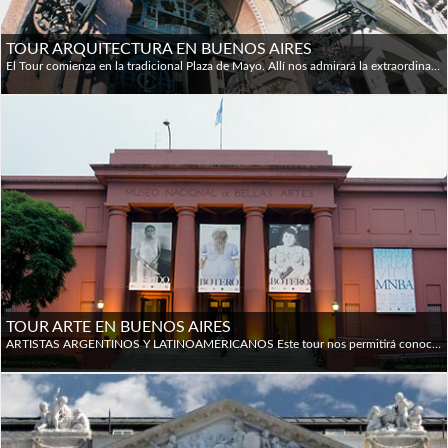
TOUR ARQUITECTURA EN BUENOS AIRES
El Tour comienza en la tradicional Plaza de Mayo. Allí nos admirará la extraordinaria arquitectura de la Catedral Metropolitana, el Cabildo y el Ministerio de Economía. Luego, recorreremos la Avenida de Mayo, donde disfrutaremos su imponente riqueza arquitectónica. Una guía especializada nos explicará en detalle el estilo y las particularidades de las diferentes construcciones como La Prensa (actual Casa de Cultura), el Palacio Vera, el Hotel Castelar, el Palacio Barolo, el Congreso de la Nación y la Confitería El Molino. La próxima parada es el moderno barrio de Puerto Madero, una antigua zona portuaria que se ha convertido en un exclusivo polo residencial, gastronómico y de entretenimiento de talla internacional. Camino al aristocrático barrio de La Recoleta, observaremos el Palacio de los Tribunales, el Teatro Colón y el Teatro Nacional Cervantes. En la espléndida Plaza San Martín admiraremos los edificios más característicos de la ciudad: el ex Palacio Paz y el Edificio Kavanagh. Luego, caminaremos por la elegante Avenida Alvear, visitaremos el célebre Cementerio de La Recoleta y la Basílica de Nuestra Señora del Pilar. Por último, observaremos la Facultad de Derecho, de marcado estilo neoclásico, y nos detendremos en el curioso Edificio de Obras Sanitarias, construido íntegramente con piezas desmontables a fines del siglo XIX.
TOUR ARTE EN BUENOS AIRES
ARTISTAS ARGENTINOS Y LATINOAMERICANOS Este tour nos permitirá conocer las principales tendencias del arte argentino y latinoamericano a través de una visita a tres de los más importantes museos de la ciudad: el Museo Nacional de Bellas Artes, el Museo de Arte Latinoamericano de Buenos Aires y el Museo Benito Quinquela Martín. El Museo Nacional de Bellas Artes (MNBA) alberga una colección que asciende a aproximadamente 11.000 piezas entre pinturas, esculturas, tapices, grabados, dibujos y objetos, y se distingue por poseer una pequeña pero rica colección de arte europeo, entre las que se encuentran obras de Corot, Manet, Boudin, Cézanne, Renoir, Toulouse-Lautrec y Rodin. En el MNBA, visitaremos en detalle la sala de arte argentino, donde destacan piezas de artistas de la talla de Morel, Pueyrredón, López, Sívori, De la Cárcova, Fader y Quiroz, entre otros. El ultramoderno Museo de Arte Latinoamericano de Buenos Aires (MALBA), por su parte, fue construido específicamente para ser utilizado como museo por los arquitectos Gastón Atelman, Martín Fourcade y Alfredo Tapia, del estudio cordobés AFT Arquitectos. A diferencia del MNBA, el MALBA es un espacio destinado a la colección, conservación, estudio y difusión del arte latinoamericano desde principios del siglo XX hasta la actualidad. Algunos de los artistas en exhibición permanente son Frida Kahlo, Diego Rivera, Antonio Berni, Pedro Figari, Xul Solar, Guillermo Kuitca y otros. Además, en el corredor verde que une el MNBA con el MALBA, podremos apreciar las numerosas esculturas y monumentos que adornan nuestros parques. Muy cerca del MALBA se encuentra la impresionante Floralis Genérica, una flor mecánica de aluminio y acero, diseñada por el arquitecto argentino Eduardo Catalano, que imita el ciclo vital de una flor verdadera, abriéndose de día y cerrándose de noche. Para finalizar la visita, nos trasladamos al barrio de La Boca, donde visitamos el Museo Benito Quinquela Martín. Este museo, donado por el propio artista en 1933, alberga una importantísima parte de su obra, dedicada a testimoniar la vida del barrio y de sus habitantes.