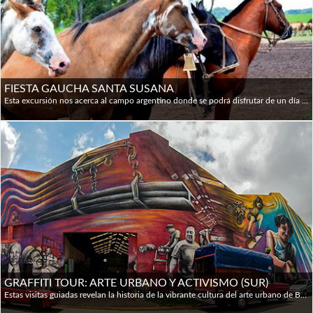
Tiendas de 9 / 10 hs a 20 / 21 hs lunes a sábado.
Cuando se habla de Argentina, inevitablemente aparecen en
la imaginación los gauchos y el tango, pero lo que
FIESTA GAUCHA SANTA SUSANA
realmente cautiva a muchos viajeros son sus bellezas
Esta excursión nos acerca al campo argentino donde se podrá disfrutar de un día en una estancia y descubrir su danza y canciones tradicionales, participando así de un verdadero Festival Gaucho. La recepción de bienvenida será con empanadas típicas y vino argentino. Luego se disfrutará de un delicioso asado argentino y a continuación habrá un show folklórico con canciones y bailes, una demostración de las habilidades gauchas, una exhibición de caballos y la sortija. También se podrá subir a un típico sulki para tener una mejor sensación de la forma de vida de los gauchos. Una experiencia inolvidable para vivir de cerca la vida en las Pampas y conocer las costumbres de su gente. Santa Susana está ubicada a 85 Km de la ciudad de Buenos Aires en Los Cardales.
naturales. La variedad de sus paisajes cubre desde los
desiertos más septentrionales a la cordillera de los Andes
en el sur; desde las cataratas de Iguazú a la desolada
Patagonia. Y, por encima de todo, se alza Buenos Aires: la
capital, una magnífica ciudad que puede sorprender tanto
por su elegancia como por su cultura neo-europea. De
hecho, la característica más reveladora del elevado número
de población inmigrante es comprobar cómo los rasgos de
la cultura europea se han mantenido intactos durante su
adaptación al denominado Nuevo Mundo.
GRAFFITI TOUR: ARTE URBANO Y ACTIVISMO (SUR)
Es el octavo país más grande del mundo y el segundo de
Estas visitas guiadas revelan la historia de la vibrante cultura del arte urbano de Buenos Aires, desde sus orígenes políticos hasta el contexto moderno, en el que se ha convertido en una de las ciudades más excitantes del mundo para el arte callejero. En un recorrido fuera de lo común se visitarán graffiti ocultos y galerías abiertas al aire libre. También se podrá conocer a los propios artistas y comprar obras de arte asequible. Este recorrido se ha desarrollado en estrecha colaboración con los artistas principales de la ciudad, lo que permite compartir sus historias personales y motivaciones, junto con el arte más espectacular que la ciudad tiene que ofrecer.
esta parte del continente americano. Limita al oeste con