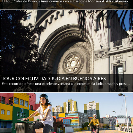
El Tour Cafés de Buenos Aires comienza en el barrio de Monserrat. Allí visitaremos el Café Puerto Rico, donde se reunían escritores e intelectuales como Paul Groussac y Rafael Obligado. Luego, será el turno del bar que Julio Cortázar menciona en su novela Los Premios: el célebre London City. El recorrido continúa en el tradicional Bar Dorrego, que nos ofrecerá una inigualable vista del encantador barrio de San Telmo. La última parada es el barrio de Almagro. Allí observaremos la lujosa confitería Las Violetas que tiene 80 metros cuadrados de bellísimo vitraux.
TOUR COLECTIVIDAD JUDIA EN BUENOS AIRES
Este recorrido ofrece una excelente ventana a la experiencia judía pasada y presente en la capital de Argentina. Con la comunidad judía más grande de Latinoamérica, Buenos Aires cuenta con una gran cantidad de sitios judíos; recorreremos los más significativos junto a un guía turístico judío argentino de nacimiento y crianza, quien dará vida a la historia de esta comunidad con comentarios en vivo, repletos de información, datos y perspectivas que no encontraremos en ningún libro ni guía de viajes. Visitaremos impresionantes sinagogas y los sitios donde ocurrieron los dos atentados en la década de 1990. Recorreremos el barrio judío de Buenos Aires para observar la vida cotidiana y experimentar el estilo de vida actual de esta comunidad, visitando los barrios de Recoleta, Once, San Telmo and Retiro, y otros más. El Museo Judío de Buenos Aires se inauguró en 1967 por iniciativa del Dr. Salvador Kibrick, miembro de la Congregación Israelí de la República Argentina, la primera institución judía de nuestro país, establecida en 1862. Está ubicado junto a la impresionante Sinagoga del Templo Libertad. De manera única, este museo narra las historias de los inmigrantes, las tradiciones y las colonias judías. Con el compromiso de transmitir lo que es característico del pueblo judío, presenta un recorrido interactivo a través de una colección permanente en constante diálogo con el presente, con el objetivo de crear un vínculo entre la exposición y la interpretación. El museo cuenta, a través de objetos, imágenes y palabras, la vida de los judíos en Argentina y en Europa, antes y durante la Segunda Guerra Mundial. Entre otras cosas, hay una colección de fotografías del alemán Heinz Jöst de 1941 en el gueto de Varsovia. Edificio construido originalmente para la Compañía Eléctrica Italo Argentina. Actualmente, el Museo de la Shoah trabaja con la tarea de transmitir las enseñanzas de la Shoah. La Fundación Memoria del Holocausto lleva a cabo una vasta tarea educativa, dirigida a crear conciencia en la sociedad sobre las graves consecuencias del racismo y la xenofobia. La Sinagoga de la Congregación Israelita de la República Argentina, también conocida como Templo Libertad, fue la primera sinagoga construida en Buenos Aires y la más antigua del país. Fue declarada Monumento Histórico Nacional en diciembre de 2000. La Asociación Mutual Israelita Argentina, AMIA, es un centro de la comunidad judía. Sus principales objetivos son promover el bienestar y el desarrollo de la comunidad judía argentina y mantener vivas las tradiciones y valores de esa comunidad. El 18 de julio de 1994, la sede de la AMIA fue objeto de un atentado con coche bomba. Fue el mayor ataque terrorista de la historia argentina, con 85 muertos y 300 heridos. La reconstrucción del nuevo edificio, que comenzó en agosto de 1995, costó poco más de 8 millones de dólares. La distancia desde el bloque de construcción permitió mantener a la vista las cicatrices dejadas por el edificio antiguo. El 26 de mayo de 1999 se inauguró el nuevo edificio. NOTA: Al reservar dentro del período de 72 horas hasta el inicio del tour, la visita a AMIA puede no estar disponible, aunque brindaremos diferentes alternativas.