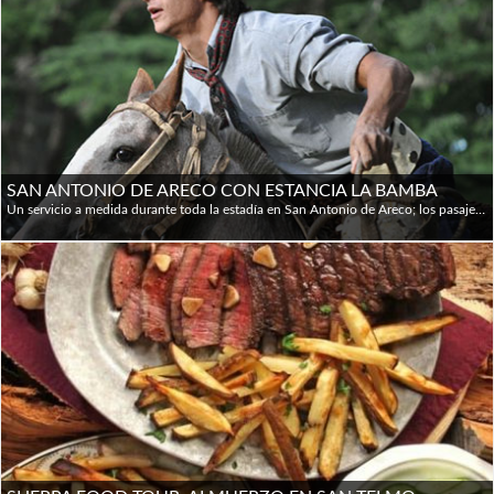
SAN ANTONIO DE ARECO CON ESTANCIA LA BAMBA
Un servicio a medida durante toda la estadía en San Antonio de Areco; los pasajeros son recibidos por guías locales que muestran los lugares destacados de la ciudad. Luego se visita una de las estancias más antiguas de la Argentina que combina el lujoso confort con la elegancia colonial: La Bamba de Areco. Este es un lugar lleno de historia y tradiciones e ideal para relajarse; se podrá degustar una exquisita comida tradicional y disfrutar las tradiciones gauchas y los deportes ecuestres, entre ellos el Polo. Itinerario: 08.30 hs: Pick-up por el hotel en Buenos Aires. 10.00 hs: Recepción en San Antonio de Areco por un guía local, para recorrer las hermosas calles del casco histórico, antiguas pulperías de gauchos y el renombrado Museo Draghi. Tour de compras (opcional) por los tradicionales talleres de artesanos. 12.00 hs: Partida a la Estancia La Bamba. Almuerzo en la estancia: asado típico. Actividades: cabalgatas, paseos en bicicletas o en sulky, pileta y caminatas al río. 16.30 hs: Partida a Buenos Aires.