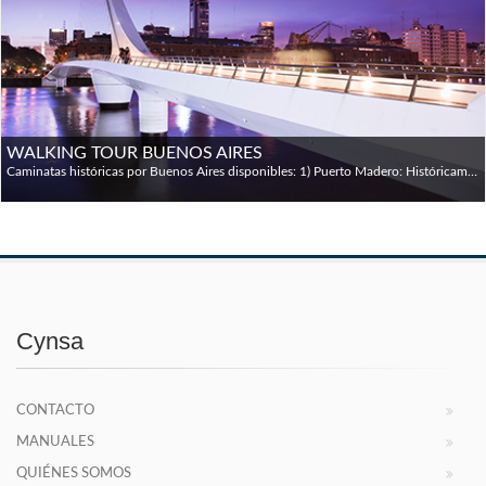
WALKING TOUR BUENOS AIRES
Caminatas históricas por Buenos Aires disponibles: 1) Puerto Madero: Históricamente, una de las cuentas pendientes de Buenos Aires ha sido la integración del río a la ciudad. Paradójicamente, a pesar de la importancia que ha tenido en el desarrollo político y económico de nuestro país, la presencia del río en la ciudad ha sido casi nula hasta 1991, año en que se comenzó la construcción de Puerto Madero, que transformó 170 hectáreas de un viejo puerto abandonado en una suerte de distrito internacional. El proyecto comenzó con la recuperación de un área de silos y depósitos en los diques; en la actualidad, el barrio se ha expandido hasta la Costanera Sur y la Reserva Ecológica, y concentra las más ambiciosas inversiones en materia gastronómica, hotelera y residencial. Comenzamos nuestra visita en el sector de los diques, junto al río, donde admiramos los antiguos silos, de construcción inglesa. Luego, visitamos el Edificio de Aduanas, de arquitectura Beaux-Arts, de mediados del siglo XX, y el Edificio Libertador, uno de los primeros rascacielos del país y del continente, donde actualmente funciona el Ministerio de Defensa. Volviendo a los diques, visitamos la Fragata Sarmiento; en su interior hay un museo, que nos permitirá descubrir el funcionamiento de una auténtica fragata del siglo XIX. Acto seguido, admiramos la torre ultramoderna del diario La Nación, el principal periódico argentino, fundado por Bartolomé Mitre en 1870. Para apreciar el contraste, visitamos el Palacio de Correos, construido laboriosamente entre 1889 y 1928, por el prestigioso arquitecto francés Norbert Maillard. 2) Retiro y Recoleta: A comienzos del siglo XX, la aristocracia agroganadera argentina vivía su momento de mayor pujanza; por entonces, París era de manera indiscutible el centro del mundo, y los aristócratas locales soñaban con competir con la Ciudad Luz, plasmando en el perfil urbano de Buenos Aires su opulencia económica, a imitación de la capital francesa, haciendo de Buenos Aires una verdadera metrópolis mundial. Nuestro punto de partida es la espléndida Plaza San Martín, ubicada en el corazón de la ciudad. Alrededor de la plaza observamos los espléndidos palacios de las familias Paz (actual Círculo Militar), Anchorena (donde hoy funciona el Ministerio de Relaciones Exteriores) y Haedo (un palacete neogótico, actual sede de la Administración de Parques Nacionales). A continuación, visitamos la Estación Retiro, de estilo academicista, inaugurada en 1915. Si bien el proyecto y los materiales provienen de Gran Bretaña, rivaliza en espíritu con las tradicionales gares ferroviarias parisinas. A continuación, recorremos la elegante calle Arroyo, que hace honor a su nombre con su serpenteante recorrido. Esta calle, además de algunos de los más espléndidos edificios de Buenos Aires, concentra las principales galerías de arte. Finalmente, recorremos la Avenida Alvear, una especie de versión a escala de los Champs Elysées parisinos. Allí, además de las boutiques de las grandes marcas internacionales, podremos observar suntuosos palacetes de arquitectura francesa, como el Palacio Ortíz Basualdo, actual embajada de Francia, y el Palacio Pereda, actual embajada de Brasil. 3) La Boca: Podría decirse que La Boca es uno de los barrios más auténticos de Buenos Aires, uno de los que mejor ha logrado sustraerse a las sucesivas oleadas de modernización e internacionalización que han sacudido a la ciudad a partir de la década de 1990. Ciertamente, este barrio de impronta portuaria y popular, ha defendido con uñas y dientes su peculiar identidad, de la cual el fútbol y el tango, verdaderos íconos porteños, son componentes fundamentales. La arquitectura de este barrio nos llamará poderosamente la atención. Fundamentalmente, dos tipos de construcciones: las casas de chapa, construidas por los inmigrantes con materiales de descarte hallados en el puerto, y luego pintados con las pinturas sobrantes de los astilleros; y los típicos conventillos, viviendas comunales en que vivían en la miseria y en el hacinamiento numerosas familias. Otro de los íconos del barrio es el estadio Alberto J. Armando, conocido popularmente como La Bombonera: se trata del estadio de Boca Juniors, el principal equipo de fútbol del país, y cuna futbolística de Diego Armando Maradona, uno de los grandes ídolos populares argentinos. Además, visitamos la mítica calle Caminito, un verdadero museo a cielo abierto dedicado al tango y al fútbol. Finalmente, visitamos el Museo Quinquela Martín, donado por el propio artista en 1933 para instalar una escuela primaria, un museo y su propia vivienda y taller. Allí descubriremos su fascinante obra, signada por una vida muy intensa y un fuerte compromiso social.
Cynsa
CONTACTO
MANUALES
QUIÉNES SOMOS