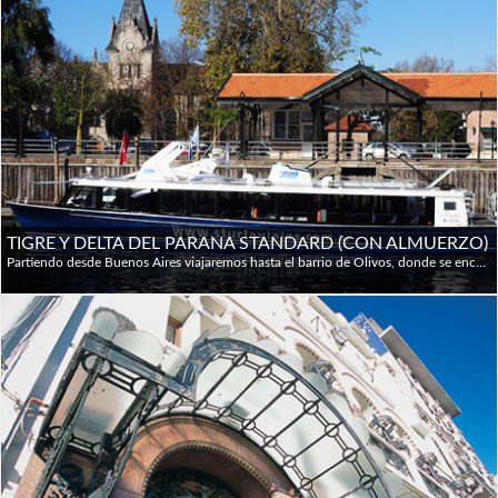
TIGRE Y DELTA DEL PARANA STANDARD (CON ALMUERZO)
Partiendo desde Buenos Aires viajaremos hasta el barrio de Olivos, donde se encuentra la Residencia Presidencial y pasaremos por las localidades de Martínez, La Lucila, Acassusso y San Isidro hasta alcanzar El Tigre, donde tomaremos una embarcación para navegar por diferentes ríos y arroyos del Delta del Paraná. Existen numerosos recreos y restaurantes frente al río. Dentro del Tigre hay numerosos canales, casas de fin de semana, clubes, algunos con bellos edificios como el club Italiano de estilo veneciano. Luego del paseo por los ríos del Tigre se regresa en Bus a la ciudad de Buenos Aires con destino a la zona de restaurantes, que se extiende desde Puerto Madero al barrio de San Nicolás. Allí se tomará un almuerzo de tres pasos, sin bebidas incluidas.