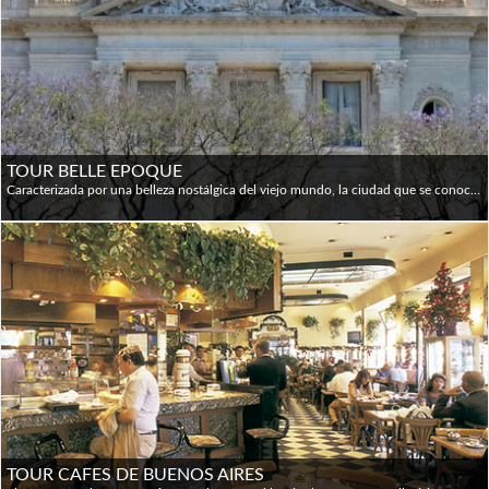
TOUR BELLE EPOQUE
Caracterizada por una belleza nostálgica del viejo mundo, la ciudad que se conoce como el "París del Sur" cuenta con maravillosas joyas arquitectónicas. Exploraremos los elegantes barrios de Recoleta y Retiro con aceras arboladas, palacios de principios de siglo y hermosos edificios de apartamentos. Visitaremos las obras maestras que rodean la extensa Plaza San Martín, un Palacio de Bellas Artes construido como residencia para la familia Anchorena; una imponente mansión inspirada en el Palacio del Louvre, y un rascacielos Art Deco de vanguardia, un hito que fue en el momento de la construcción, en 1936, el edificio de concreto más alto del mundo. El Museo de Artes Decorativas está decorado en estilo ecléctico, incluyendo el neoclásico; Círculo Militar, diseñado en París y construido en Buenos Aires para la familia Paz; la embajada francesa y la embajada brasileña; Palacio de San Martín, hoy en día el Ministerio de Asuntos Exteriores, entre otros hermosos edificios.
TOUR CAFES DE BUENOS AIRES