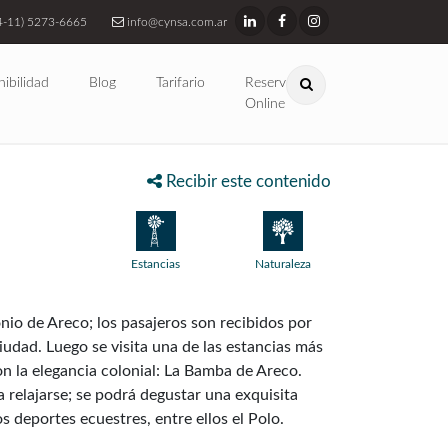
4-11) 5273-6665
info@cynsa.com.ar
nibilidad
Blog
Tarifario
Reservas
Online
Recibir este contenido
Estancias
Naturaleza
nio de Areco; los pasajeros son recibidos por
iudad. Luego se visita una de las estancias más
on la elegancia colonial: La Bamba de Areco.
ra relajarse; se podrá degustar una exquisita
s deportes ecuestres, entre ellos el Polo.