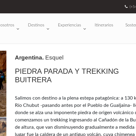
(+5
osotros
Destinos
Experiencias
Itinerarios
Soste
Argentina.
Esquel
PIEDRA PARADA Y TREKKING
BUITRERA
Salimos con destino a la plena estepa patagónica: a 130 k
Río Chubut -pasando antes por el Pueblo de Gualjaina- l
donde se alza una imponente piedra de origen volcánico d
comenzamos un trekking ingresando al Cañadón de la Bui
de altura, que van disminuyendo gradualmente a medida qu
lugar fue la caldera de un antiguo volcán, cuya chimenea 