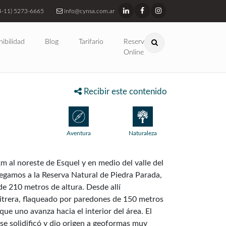
4-11) 5273-6665
info@cynsa.com.ar
nibilidad
Blog
Tarifario
Reservas
Online
Recibir este contenido
Aventura
Naturaleza
m al noreste de Esquel y en medio del valle del
legamos a la Reserva Natural de Piedra Parada,
e 210 metros de altura. Desde allí
trera, flaqueado por paredones de 150 metros
e uno avanza hacia el interior del área. El
se solidificó y dio origen a geoformas muy