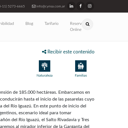
4-11) 5273-6665
info@cynsa.com.ar
nibilidad
Blog
Tarifario
Reservas
Online
Recibir este contenido
Naturaleza
Familias
xtensión de 185.000 hectáreas. Embarcamos en
conducirán hasta el inicio de las pasarelas cuyo
 del Río Iguazú. En este punto de inicio del
gentinos, escenario ideal para tomar
añón del Río Iguazú, el Salto Rivadavia y Tres
garemos al mirador inferior de la Garganta del