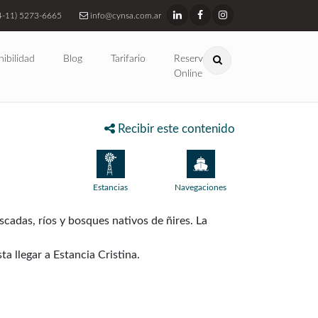
4-11) 5273-6665
info@cynsa.com.ar
nibilidad
Blog
Tarifario
Reservas
Online
Recibir este contenido
Estancias
Navegaciones
cadas, ríos y bosques nativos de ñires. La
 llegar a Estancia Cristina.