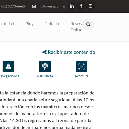
4-11) 5273-6665
info@cynsa.com.ar
nibilidad
Blog
Tarifario
Reservas
Online
Recibir este contenido
avegaciones
Naturaleza
Aventura
ta la estancia donde haremos la preparación de
brindará una charla sobre seguridad. A las 10 hs
s interacción con los mamíferos marinos desde
maremos de manera terrestre al apostadero de
A las 14.30 hs regresamos a la zona de partida
 Madryn, donde arribaremos aproximadamente a