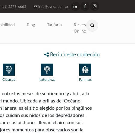
4-11) 5273-6665
info@cynsa.com.ar
nibilidad
Blog
Tarifario
Reservas
Online
Recibir este contenido
Clásicas
Naturaleza
Familias
entre los meses de septiembre y abril, a la
l mundo. Ubicada a orillas del Océano
lanera, es el sitio elegido por los pingüinos
nos cuidan sus nidos de los depredadores,
ra sus pichones, llenan el aire con sus
ejores momentos para observarlos son la