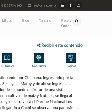
4-11) 5273-6665
info@cynsa.com.ar
nibilidad
Blog
Tarifario
Reservas
Online
Recibir este contenido
Culturales
Naturaleza
Clásicas
continuando por Chicoana. Ingresando por la
Se llega al Maray y de ahí se ingresa a la
onde se puede disfrutar de una vista
n cultivos de maíz y frutales, se llega al
 Luego se atraviesa el Parque Nacional Los
Ya llegando a Cachi se observa una panorámica